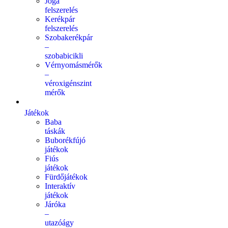
Jóga
felszerelés
Kerékpár
felszerelés
Szobakerékpár
–
szobabicikli
Vérnyomásmérők
–
véroxigénszint
mérők
Játékok
Baba
táskák
Buborékfújó
játékok
Fiús
játékok
Fürdőjátékok
Interaktív
játékok
Járóka
–
utazóágy