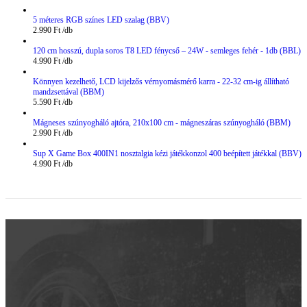
5 méteres RGB színes LED szalag (BBV)
2.990
Ft
120 cm hosszú, dupla soros T8 LED fénycső – 24W - semleges fehér - 1db (BBL)
4.990
Ft
Könnyen kezelhető, LCD kijelzős vérnyomásmérő karra - 22-32 cm-ig állítható
mandzsettával (BBM)
5.590
Ft
Mágneses szúnyogháló ajtóra, 210x100 cm - mágneszáras szúnyogháló (BBM)
2.990
Ft
Sup X Game Box 400IN1 nosztalgia kézi játékkonzol 400 beépített játékkal (BBV)
4.990
Ft