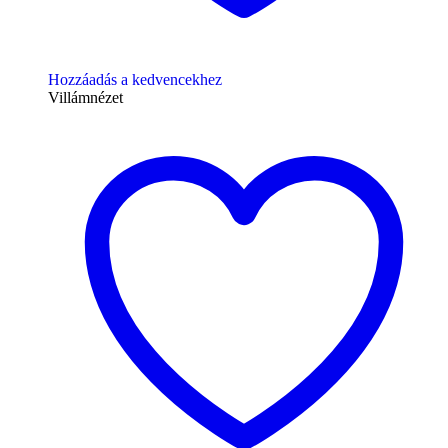
Hozzáadás a kedvencekhez
Villámnézet