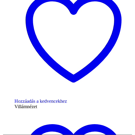
Hozzáadás a kedvencekhez
Villámnézet