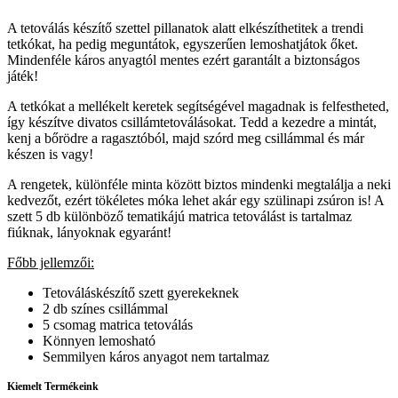
A tetoválás készítő szettel pillanatok alatt elkészíthetitek a trendi
tetkókat, ha pedig meguntátok, egyszerűen lemoshatjátok őket.
Mindenféle káros anyagtól mentes ezért garantált a biztonságos
játék!
A tetkókat a mellékelt keretek segítségével magadnak is felfestheted,
így készítve divatos csillámtetoválásokat. Tedd a kezedre a mintát,
kenj a bőrödre a ragasztóból, majd szórd meg csillámmal és már
készen is vagy!
A rengetek, különféle minta között biztos mindenki megtalálja a neki
kedvezőt, ezért tökéletes móka lehet akár egy szülinapi zsúron is! A
szett 5 db különböző tematikájú matrica tetoválást is tartalmaz
fiúknak, lányoknak egyaránt!
Főbb jellemzői:
Tetováláskészítő szett gyerekeknek
2 db színes csillámmal
5 csomag matrica tetoválás
Könnyen lemosható
Semmilyen káros anyagot nem tartalmaz
Kiemelt Termékeink