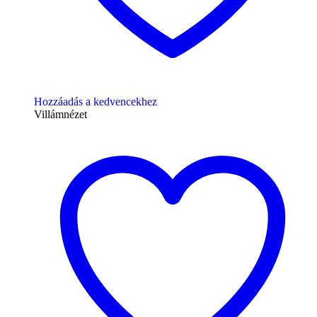
Hozzáadás a kedvencekhez
Villámnézet