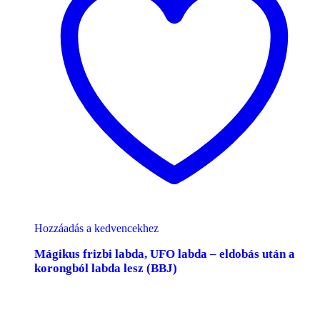
Hozzáadás a kedvencekhez
Mágikus frizbi labda, UFO labda – eldobás után a
korongból labda lesz (BBJ)