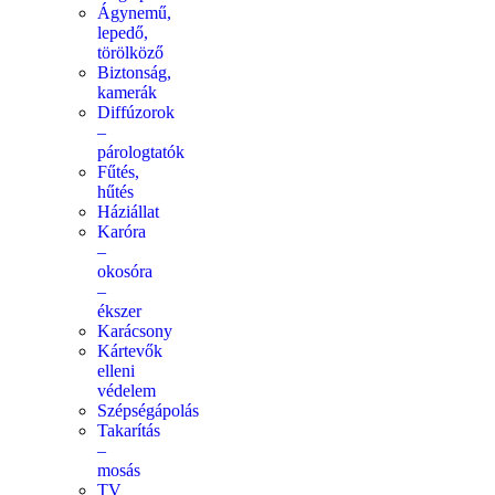
Ágynemű,
lepedő,
törölköző
Biztonság,
kamerák
Diffúzorok
–
párologtatók
Fűtés,
hűtés
Háziállat
Karóra
–
okosóra
–
ékszer
Karácsony
Kártevők
elleni
védelem
Szépségápolás
Takarítás
–
mosás
TV