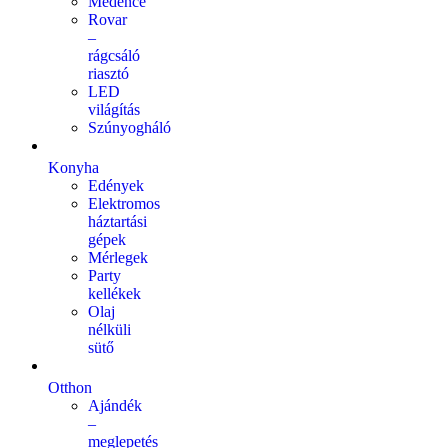
Medence
Rovar
–
rágcsáló
riasztó
LED
világítás
Szúnyogháló
Konyha
Edények
Elektromos
háztartási
gépek
Mérlegek
Party
kellékek
Olaj
nélküli
sütő
Otthon
Ajándék
–
meglepetés