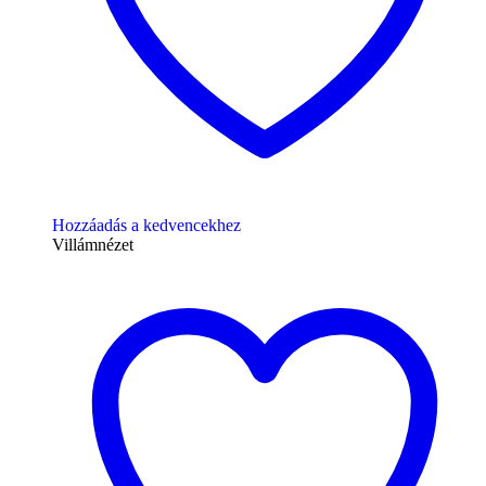
Hozzáadás a kedvencekhez
Villámnézet