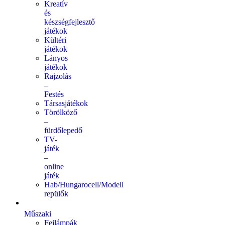
Kreatív
és
készségfejlesztő
játékok
Kültéri
játékok
Lányos
játékok
Rajzolás
–
Festés
Társasjátékok
Törölköző
–
fürdőlepedő
TV-
játék
–
online
játék
Hab/Hungarocell/Modell
repülők
Műszaki
Fejlámpák