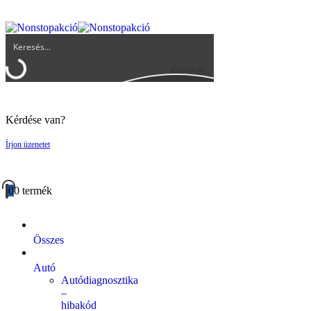
UGYFELSZOLGALAT@BIGBUY.HU
RÓLUNK
ÁSZF
Keresés
Kérdése van?
Írjon üzenetet
0
0 termék
Összes
Autó
Autódiagnosztika
–
hibakód