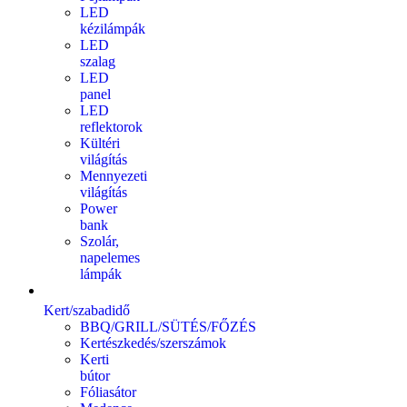
LED
kézilámpák
LED
szalag
LED
panel
LED
reflektorok
Kültéri
világítás
Mennyezeti
világítás
Power
bank
Szolár,
napelemes
lámpák
Kert/szabadidő
BBQ/GRILL/SÜTÉS/FŐZÉS
Kertészkedés/szerszámok
Kerti
bútor
Fóliasátor