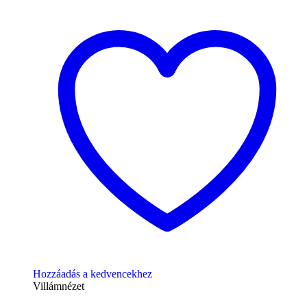
Hozzáadás a kedvencekhez
Villámnézet