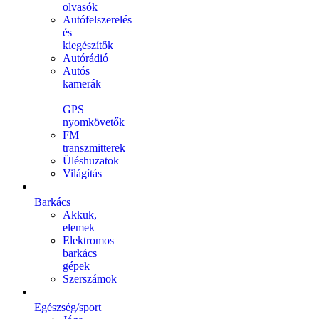
olvasók
Autófelszerelés
és
kiegészítők
Autórádió
Autós
kamerák
–
GPS
nyomkövetők
FM
transzmitterek
Üléshuzatok
Világítás
Barkács
Akkuk,
elemek
Elektromos
barkács
gépek
Szerszámok
Egészség/sport