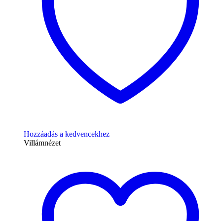
Hozzáadás a kedvencekhez
Villámnézet