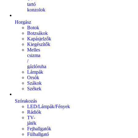
tartó
konzolok
Horgász
Botok
Botzsákok
Kapásjelzők
Kiegészítők
Melles
csizma
/
gázlóruha
Lámpák
Orsók
Szákok
Székek
Szórakozás
LED/Lámpák/Fények
Rádiók
TV-
játék
Fejhallgatók
Fülhallgató