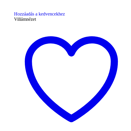
Hozzáadás a kedvencekhez
Villámnézet