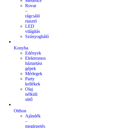
Medence
Rovar
–
rágcsáló
riasztó
LED
világítás
Szúnyogháló
Konyha
Edények
Elektromos
háztartási
gépek
Mérlegek
Party
kellékek
Olaj
nélküli
sütő
Otthon
Ajándék
–
meglepetés