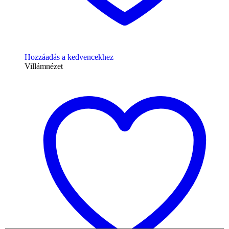
Hozzáadás a kedvencekhez
Villámnézet