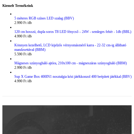
Kiemelt Termékeink
5 méteres RGB színes LED szalag (BBV)
2.990
Ft
120 cm hosszú, dupla soros T8 LED fénycső – 24W - semleges fehér - 1db (BBL)
4.990
Ft
Könnyen kezelhető, LCD kijelzős vérnyomásmérő karra - 22-32 cm-ig állítható
mandzsettával (BBM)
5.590
Ft
Mágneses szúnyogháló ajtóra, 210x100 cm - mágneszáras szúnyogháló (BBM)
2.990
Ft
Sup X Game Box 400IN1 nosztalgia kézi játékkonzol 400 beépített játékkal (BBV)
4.990
Ft