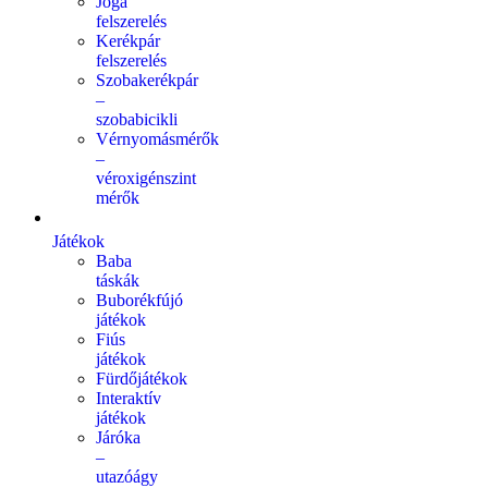
Jóga
felszerelés
Kerékpár
felszerelés
Szobakerékpár
–
szobabicikli
Vérnyomásmérők
–
véroxigénszint
mérők
Játékok
Baba
táskák
Buborékfújó
játékok
Fiús
játékok
Fürdőjátékok
Interaktív
játékok
Járóka
–
utazóágy