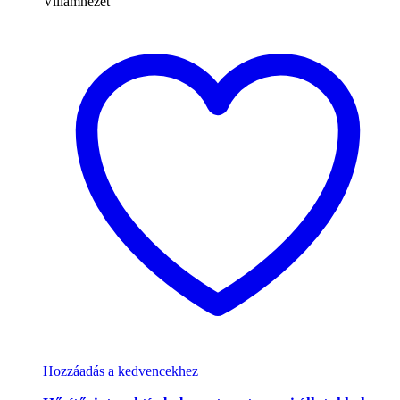
Villámnézet
Hozzáadás a kedvencekhez