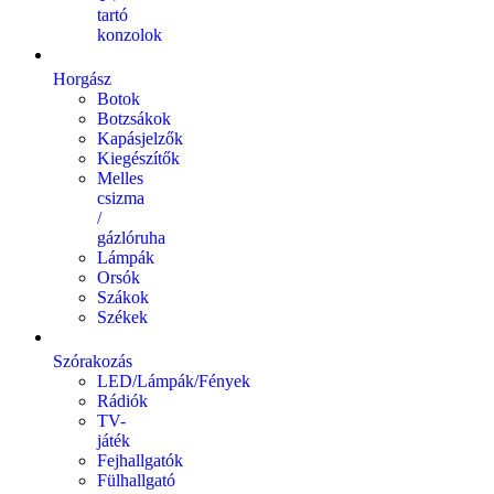
tartó
konzolok
Horgász
Botok
Botzsákok
Kapásjelzők
Kiegészítők
Melles
csizma
/
gázlóruha
Lámpák
Orsók
Szákok
Székek
Szórakozás
LED/Lámpák/Fények
Rádiók
TV-
játék
Fejhallgatók
Fülhallgató