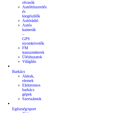
olvasók
Autófelszerelés
és
kiegészítők
Autórádió
Autós
kamerák
–
GPS
nyomkövetők
FM
transzmitterek
Üléshuzatok
Világítás
Barkács
Akkuk,
elemek
Elektromos
barkács
gépek
Szerszámok
Egészség/sport