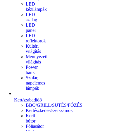
LED
kézilámpák
LED
szalag
LED
panel
LED
reflektorok
Kültéri
világítás
Mennyezeti
világítás
Power
bank
Szolár,
napelemes
lámpák
Kert/szabadidő
BBQ/GRILL/SÜTÉS/FŐZÉS
Kertészkedés/szerszámok
Kerti
bútor
Fóliasátor