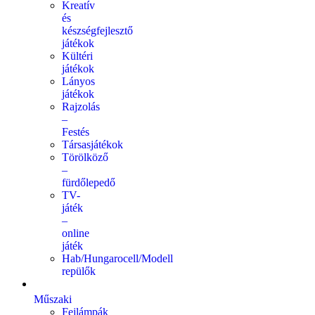
Kreatív
és
készségfejlesztő
játékok
Kültéri
játékok
Lányos
játékok
Rajzolás
–
Festés
Társasjátékok
Törölköző
–
fürdőlepedő
TV-
játék
–
online
játék
Hab/Hungarocell/Modell
repülők
Műszaki
Fejlámpák