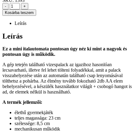
SKU:
1393
-
+
Kosárba teszem
Leírás
Leírás
Ez a mini italautomata pontosan úgy néz ki mint a nagyok és
pontosan úgy is működik.
A gép tetején található vizespalack az igazihoz hasonlóan
lecsavarható, illetve fel lehet tölteni folyadékkal, amit a palack
visszahelyezése után az automatán található csap lenyomásával
tölthetsz a pohárba. Az élmény tovább fokozható 2db AA elem
behelyezésével, a készülék használatkor világít + csobogó hangot is
ad, de elemek nélkül is használható.
A termék jellemzői:
élethű gyermekjáték
teljes magassága: 23 cm
szélessége: 8,5 cm
mechanikusan működik