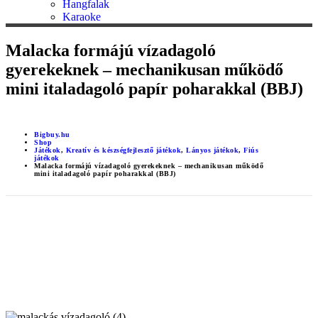
Hangfalak
Karaoke
Malacka formájú vízadagoló
gyerekeknek – mechanikusan működő
mini italadagoló papír poharakkal (BBJ)
Bigbuy.hu
Shop
Játékok
,
Kreatív és készségfejlesztő játékok
,
Lányos játékok
,
Fiús
játékok
Malacka formájú vízadagoló gyerekeknek – mechanikusan működő
mini italadagoló papír poharakkal (BBJ)