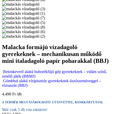
Malacka formájú vízadagoló
gyerekeknek – mechanikusan működő
mini italadagoló papír poharakkal (BBJ)
Betonkeverő alakú buborékfújó gép gyerekeknek – vidám színű,
zenélő játék (BBMJ)
Gömbhal alakú vízipisztoly gyerekeknek úszószemüveggel –
rózsaszín (BBJ)
4.490
Ft
A TERMÉK MEGVÁSÁROLHATÓ: UTÁNVÉTTEL, BANKKÁRTYÁVAL
Már csak 5 db van raktáron!