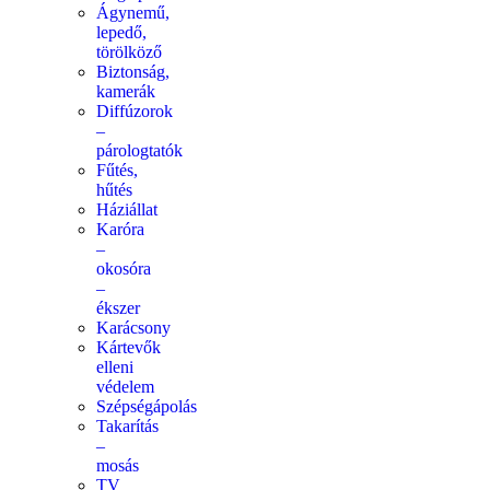
Ágynemű,
lepedő,
törölköző
Biztonság,
kamerák
Diffúzorok
–
párologtatók
Fűtés,
hűtés
Háziállat
Karóra
–
okosóra
–
ékszer
Karácsony
Kártevők
elleni
védelem
Szépségápolás
Takarítás
–
mosás
TV