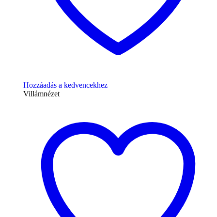
Hozzáadás a kedvencekhez
Villámnézet