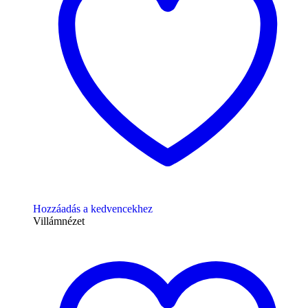
Hozzáadás a kedvencekhez
Villámnézet