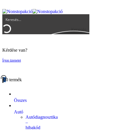
UGYFELSZOLGALAT@BIGBUY.HU
RÓLUNK
ÁSZF
Keresés
Kérdése van?
Írjon üzenetet
0
0 termék
Összes
Autó
Autódiagnosztika
–
hibakód