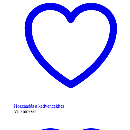
Hozzáadás a kedvencekhez
Villámnézet