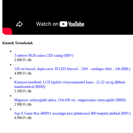
Kiemelt Termékeink
5 méteres RGB színes LED szalag (BBV)
2.990
Ft
120 cm hosszú, dupla soros T8 LED fénycső – 24W - semleges fehér - 1db (BBL)
4.990
Ft
Könnyen kezelhető, LCD kijelzős vérnyomásmérő karra - 22-32 cm-ig állítható
mandzsettával (BBM)
5.590
Ft
Mágneses szúnyogháló ajtóra, 210x100 cm - mágneszáras szúnyogháló (BBM)
2.990
Ft
Sup X Game Box 400IN1 nosztalgia kézi játékkonzol 400 beépített játékkal (BBV)
4.990
Ft