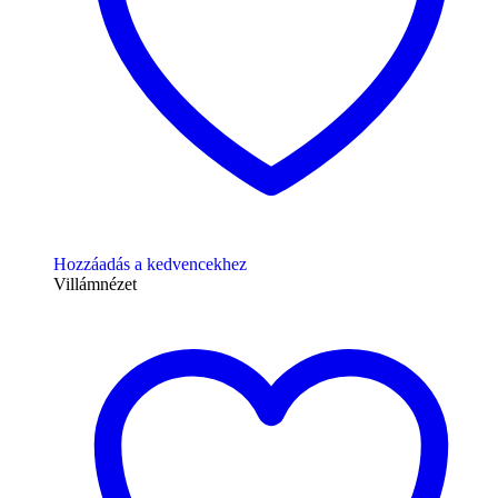
Hozzáadás a kedvencekhez
Villámnézet