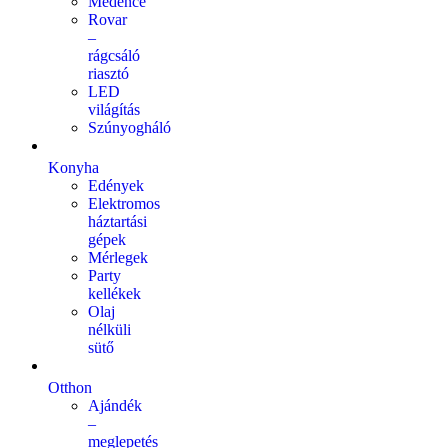
Medence
Rovar
–
rágcsáló
riasztó
LED
világítás
Szúnyogháló
Konyha
Edények
Elektromos
háztartási
gépek
Mérlegek
Party
kellékek
Olaj
nélküli
sütő
Otthon
Ajándék
–
meglepetés