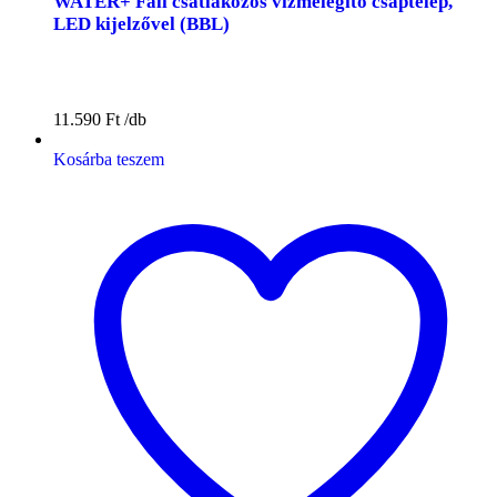
WATER+ Fali csatlakozós vízmelegítő csaptelep,
LED kijelzővel (BBL)
11.590
Ft
Kosárba teszem