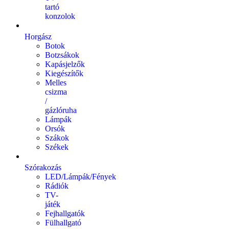
tartó
konzolok
Horgász
Botok
Botzsákok
Kapásjelzők
Kiegészítők
Melles
csizma
/
gázlóruha
Lámpák
Orsók
Szákok
Székek
Szórakozás
LED/Lámpák/Fények
Rádiók
TV-
játék
Fejhallgatók
Fülhallgató