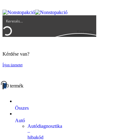
UGYFELSZOLGALAT@BIGBUY.HU
RÓLUNK
ÁSZF
Keresés
Kérdése van?
Írjon üzenetet
0
0 termék
Összes
Autó
Autódiagnosztika
–
hibakód