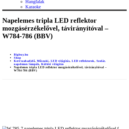
Hangfalak
Karaoke
Napelemes tripla LED reflektor
mozgásérzékelővel, távirányítóval –
W784-786 (BBV)
Bigbuy.hu
Shop
Kert/szabadidő
,
Műszaki
,
LED világítás
,
LED reflektorok
,
Szolár,
napelemes lámpák
,
Kültéri világítás
Napelemes tripla LED reflektor mozgásérzékelővel, távirányítóval –
W784-786 (BBV)