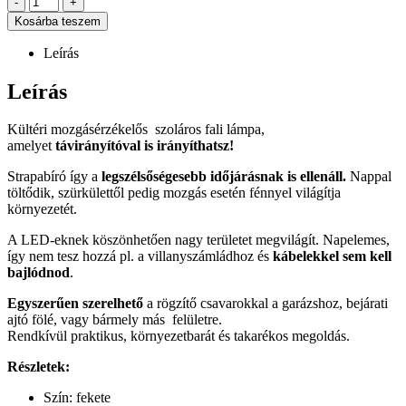
-
+
Kosárba teszem
Leírás
Leírás
Kültéri mozgásérzékelős szoláros fali lámpa,
amelyet
távirányítóval is irányíthatsz!
Strapabíró így a
legszélsőségesebb időjárásnak is ellenáll.
Nappal
töltődik, szürkülettől pedig mozgás esetén fénnyel világítja
környezetét.
A LED-eknek köszönhetően nagy területet megvilágít. Napelemes,
így nem tesz hozzá pl. a villanyszámládhoz és
kábelekkel sem kell
bajlódnod
.
Egyszerűen szerelhető
a rögzítő csavarokkal a garázshoz, bejárati
ajtó fölé, vagy bármely más felületre.
Rendkívül praktikus, környezetbarát és takarékos megoldás.
Részletek:
Szín: fekete