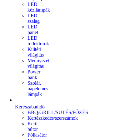
LED
kézilámpák
LED
szalag
LED
panel
LED
reflektorok
Kültéri
világítás
Mennyezeti
világítás
Power
bank
Szolár,
napelemes
lámpák
Kert/szabadidő
BBQ/GRILL/SÜTÉS/FŐZÉS
Kertészkedés/szerszámok
Kerti
bútor
Fóliasátor