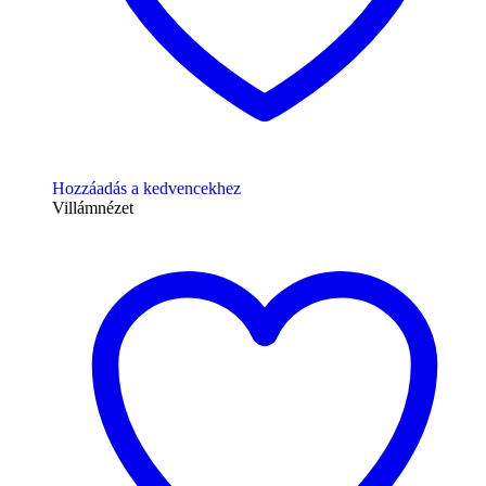
Hozzáadás a kedvencekhez
Villámnézet