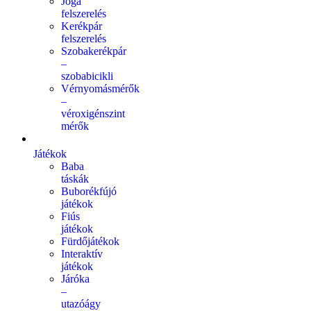
Jóga
felszerelés
Kerékpár
felszerelés
Szobakerékpár
–
szobabicikli
Vérnyomásmérők
–
véroxigénszint
mérők
Játékok
Baba
táskák
Buborékfújó
játékok
Fiús
játékok
Fürdőjátékok
Interaktív
játékok
Járóka
–
utazóágy