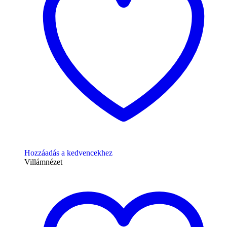
Hozzáadás a kedvencekhez
Villámnézet