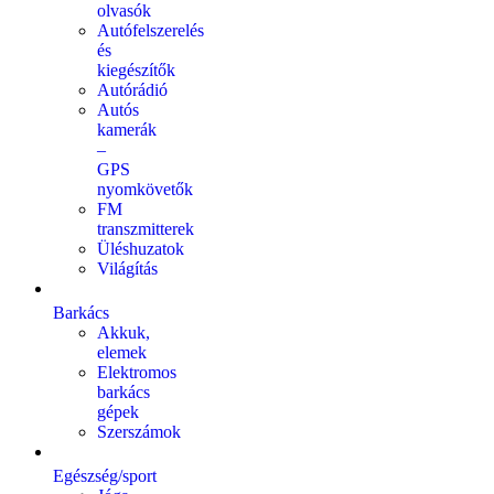
olvasók
Autófelszerelés
és
kiegészítők
Autórádió
Autós
kamerák
–
GPS
nyomkövetők
FM
transzmitterek
Üléshuzatok
Világítás
Barkács
Akkuk,
elemek
Elektromos
barkács
gépek
Szerszámok
Egészség/sport