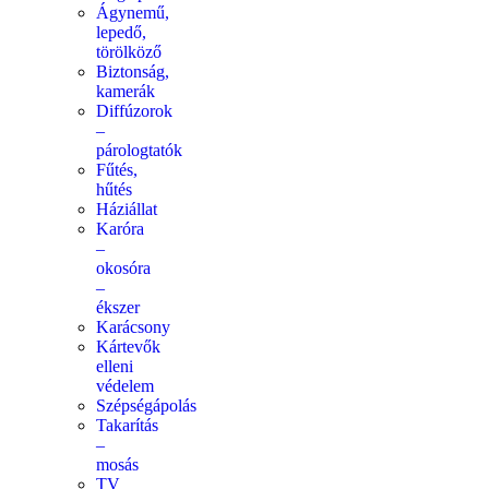
Ágynemű,
lepedő,
törölköző
Biztonság,
kamerák
Diffúzorok
–
párologtatók
Fűtés,
hűtés
Háziállat
Karóra
–
okosóra
–
ékszer
Karácsony
Kártevők
elleni
védelem
Szépségápolás
Takarítás
–
mosás
TV