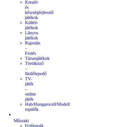
Kreatív
és
készségfejlesztő
játékok
Kültéri
játékok
Lányos
játékok
Rajzolás
–
Festés
Társasjátékok
Törölköző
–
fürdőlepedő
TV-
játék
–
online
játék
Hab/Hungarocell/Modell
repülők
Műszaki
Fejlámpák