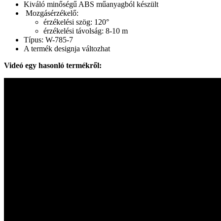
Kiváló minőségű ABS műanyagból készült
Mozgásérzékelő:
érzékelési szög: 120°
érzékelési távolság: 8-10 m
Típus: W-785-7
A termék designja változhat
Videó egy hasonló termékről: