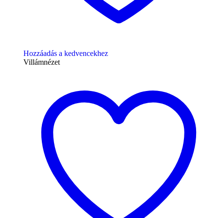
Hozzáadás a kedvencekhez
Villámnézet