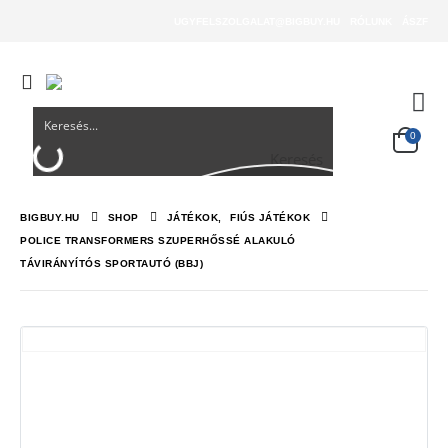
UGYFELSZOLGALAT@BIGBUY.HU
RÓLUNK
ÁSZF
0
Keresés
BIGBUY.HU
SHOP
JÁTÉKOK
,
FIÚS JÁTÉKOK
POLICE TRANSFORMERS SZUPERHŐSSÉ ALAKULÓ
TÁVIRÁNYÍTÓS SPORTAUTÓ (BBJ)