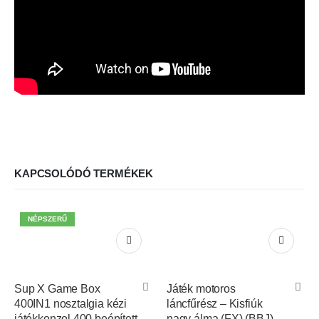
KAPCSOLÓDÓ TERMÉKEK
NÉPSZERŰ
Sup X Game Box
Játék motoros
400IN1 nosztalgia kézi
láncfűrész – Kisfiúk
játékkonzol 400 beépített
nagy álma (FX) (BBJ)