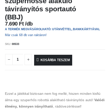
szuperhőssé alakuló
távirányítós sportautó
(BBJ)
7.690
Ft
A TERMÉK MEGVÁSÁROLHATÓ: UTÁNVÉTTEL, BANKKÁRTYÁVAL
Már csak 68 db van raktáron!
SKU:
00533
KOSÁRBA TESZEM
Ezzel a játékkal biztosan nem fog mellé, hiszen minden kisfiú
álma egy szuperhős robottá alakítható távirányítós autó!
Valódi
élmény, könnyen irányítható
, rádióvezérléssel!