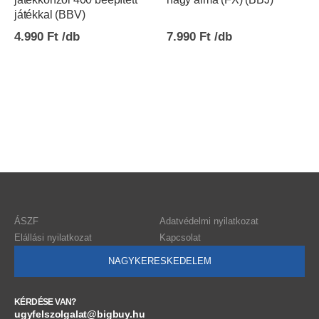
játékkal (BBV)
4.990
Ft
7.990
Ft
ÁSZF
Adatvédelmi nyilatkozat
Elállási nyilatkozat
Kapcsolat
NAGYKERESKEDELEM
KÉRDÉSE VAN?
ugyfelszolgalat@bigbuy.hu