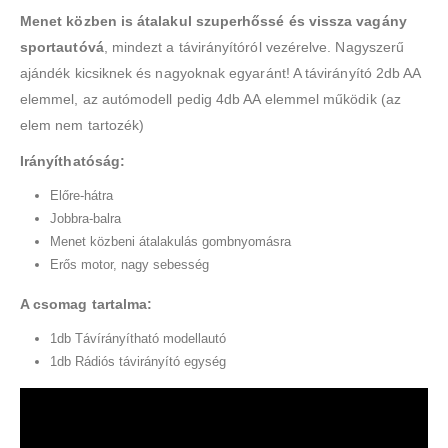
Menet közben is átalakul szuperhőssé és vissza vagány
sportautóvá
, mindezt a távirányítóról vezérelve. Nagyszerű
ajándék kicsiknek és nagyoknak egyaránt! A távirányító 2db AA
elemmel, az autómodell pedig 4db AA elemmel működik (az
elem nem tartozék)
Irányíthatóság:
Előre-hátra
Jobbra-balra
Menet közbeni átalakulás gombnyomásra
Erős motor, nagy sebesség
A csomag tartalma:
1db Távírányítható modellautó
1db Rádiós távirányító egység