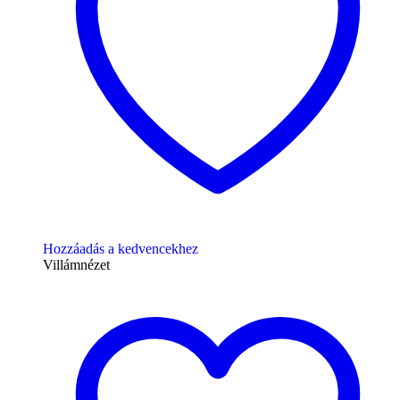
Hozzáadás a kedvencekhez
Villámnézet