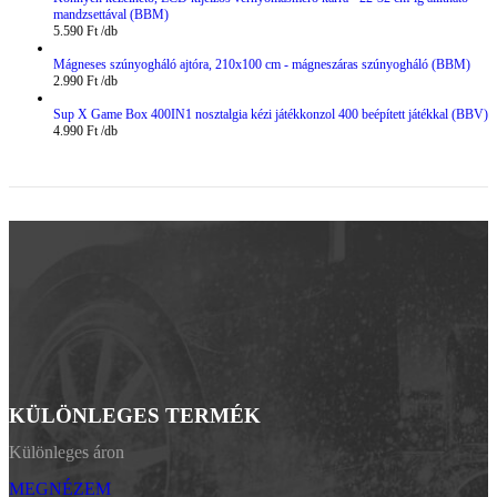
mandzsettával (BBM)
5.590
Ft
Mágneses szúnyogháló ajtóra, 210x100 cm - mágneszáras szúnyogháló (BBM)
2.990
Ft
Sup X Game Box 400IN1 nosztalgia kézi játékkonzol 400 beépített játékkal (BBV)
4.990
Ft
KÜLÖNLEGES TERMÉK
Különleges áron
MEGNÉZEM