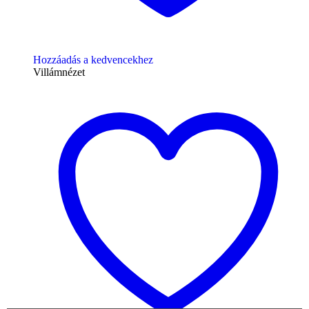
Hozzáadás a kedvencekhez
Villámnézet