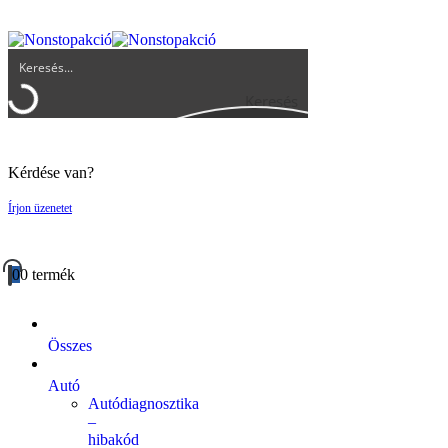
UGYFELSZOLGALAT@BIGBUY.HU
RÓLUNK
ÁSZF
Keresés
Kérdése van?
Írjon üzenetet
0
0 termék
Összes
Autó
Autódiagnosztika
–
hibakód