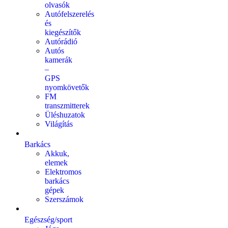
olvasók
Autófelszerelés
és
kiegészítők
Autórádió
Autós
kamerák
–
GPS
nyomkövetők
FM
transzmitterek
Üléshuzatok
Világítás
Barkács
Akkuk,
elemek
Elektromos
barkács
gépek
Szerszámok
Egészség/sport