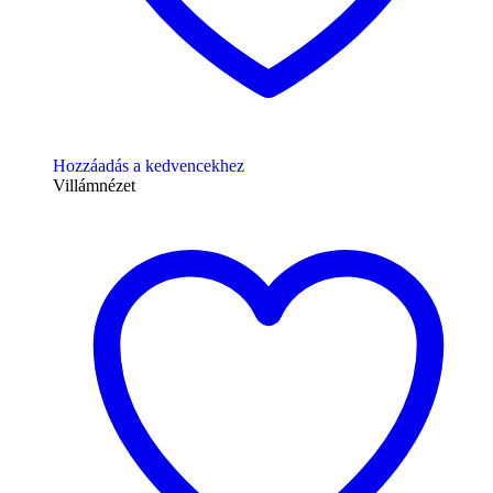
Hozzáadás a kedvencekhez
Villámnézet