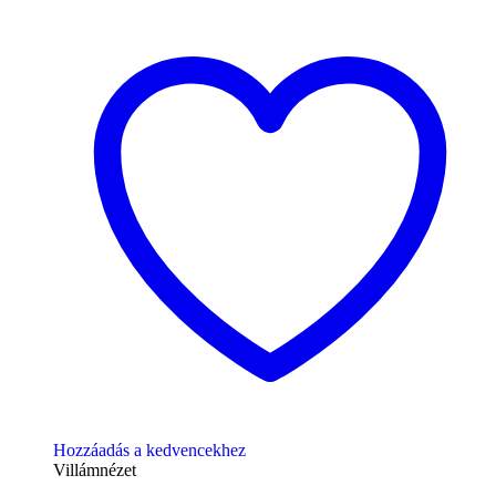
Hozzáadás a kedvencekhez
Villámnézet