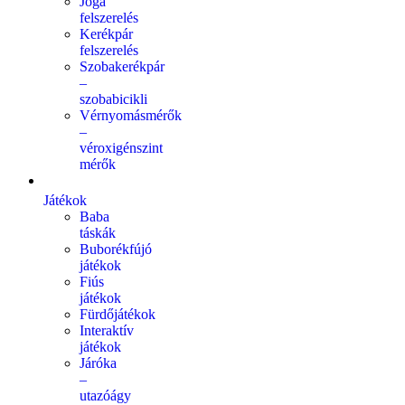
Jóga
felszerelés
Kerékpár
felszerelés
Szobakerékpár
–
szobabicikli
Vérnyomásmérők
–
véroxigénszint
mérők
Játékok
Baba
táskák
Buborékfújó
játékok
Fiús
játékok
Fürdőjátékok
Interaktív
játékok
Járóka
–
utazóágy