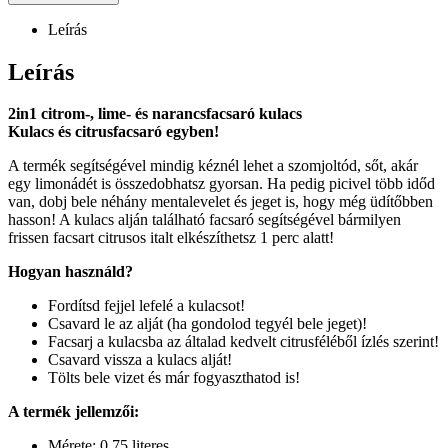
Leírás
Leírás
2in1 citrom-, lime- és narancsfacsaró kulacs
Kulacs és citrusfacsaró egyben!
A termék segítségével mindig kéznél lehet a szomjoltód, sőt, akár
egy limonádét is összedobhatsz gyorsan. Ha pedig picivel több időd
van, dobj bele néhány mentalevelet és jeget is, hogy még üdítőbben
hasson! A kulacs alján található facsaró segítségével bármilyen
frissen facsart citrusos italt elkészíthetsz 1 perc alatt!
Hogyan használd?
Fordítsd fejjel lefelé a kulacsot!
Csavard le az alját (ha gondolod tegyél bele jeget)!
Facsarj a kulacsba az általad kedvelt citrusféléből ízlés szerint!
Csavard vissza a kulacs alját!
Tölts bele vizet és már fogyaszthatod is!
A termék jellemzői:
Mérete: 0.75 literes