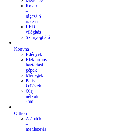
Medence
Rovar
–
rágcsáló
riasztó
LED
világítás
Szúnyogháló
Konyha
Edények
Elektromos
háztartási
gépek
Mérlegek
Party
kellékek
Olaj
nélküli
sütő
Otthon
Ajándék
–
meglepetés