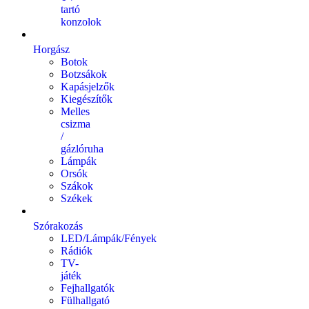
tartó
konzolok
Horgász
Botok
Botzsákok
Kapásjelzők
Kiegészítők
Melles
csizma
/
gázlóruha
Lámpák
Orsók
Szákok
Székek
Szórakozás
LED/Lámpák/Fények
Rádiók
TV-
játék
Fejhallgatók
Fülhallgató