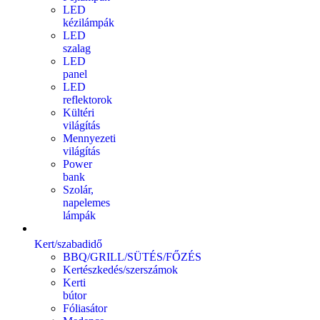
LED
kézilámpák
LED
szalag
LED
panel
LED
reflektorok
Kültéri
világítás
Mennyezeti
világítás
Power
bank
Szolár,
napelemes
lámpák
Kert/szabadidő
BBQ/GRILL/SÜTÉS/FŐZÉS
Kertészkedés/szerszámok
Kerti
bútor
Fóliasátor