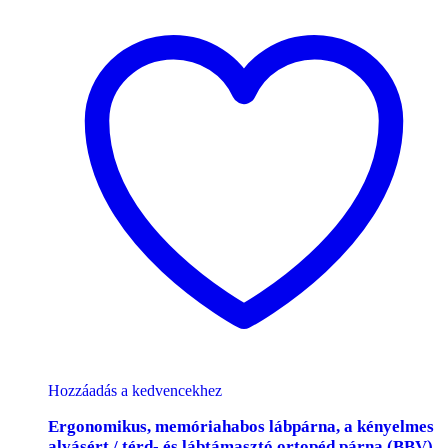
Hozzáadás a kedvencekhez
Ergonomikus, memóriahabos lábpárna, a kényelmes
alvásért / térd- és lábtámasztó ortopéd párna (BBV)