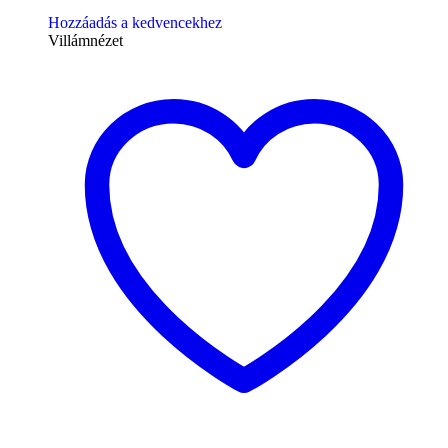
Hozzáadás a kedvencekhez
Villámnézet