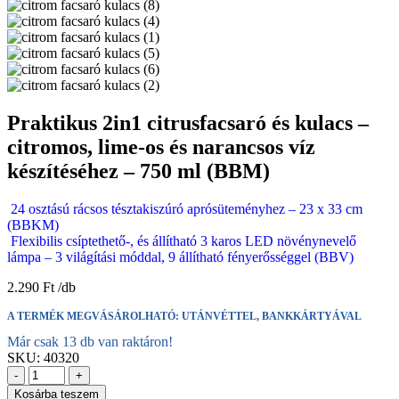
Praktikus 2in1 citrusfacsaró és kulacs –
citromos, lime-os és narancsos víz
készítéséhez – 750 ml (BBM)
24 osztású rácsos tésztakiszúró aprósüteményhez – 23 x 33 cm
(BBKM)
Flexibilis csíptethető-, és állítható 3 karos LED növénynevelő
lámpa – 3 világítási móddal, 9 állítható fényerősséggel (BBV)
2.290
Ft
A TERMÉK MEGVÁSÁROLHATÓ: UTÁNVÉTTEL, BANKKÁRTYÁVAL
Már csak 13 db van raktáron!
SKU:
40320
-
+
Kosárba teszem