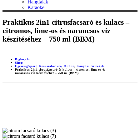
Hangfalak
Karaoke
Praktikus 2in1 citrusfacsaró és kulacs –
citromos, lime-os és narancsos víz
készítéséhez – 750 ml (BBM)
Bigbuy.hu
Shop
Egészség/sport
,
Kert/szabadidő
,
Otthon
,
Konyhai termékek
Praktikus 2in1 citrusfacsaró és kulacs – citromos, lime-os és
narancsos víz készítéséhez – 750 ml (BBM)