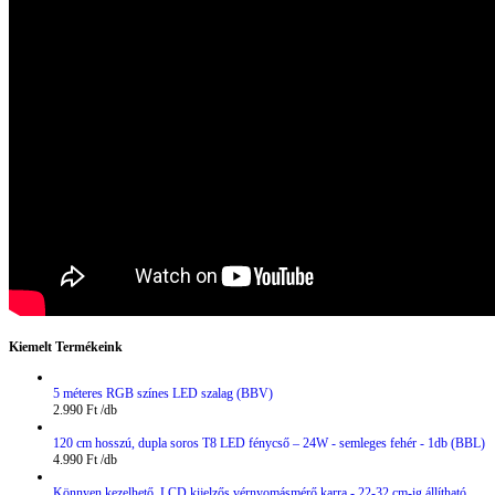
Kiemelt Termékeink
5 méteres RGB színes LED szalag (BBV)
2.990
Ft
120 cm hosszú, dupla soros T8 LED fénycső – 24W - semleges fehér - 1db (BBL)
4.990
Ft
Könnyen kezelhető, LCD kijelzős vérnyomásmérő karra - 22-32 cm-ig állítható