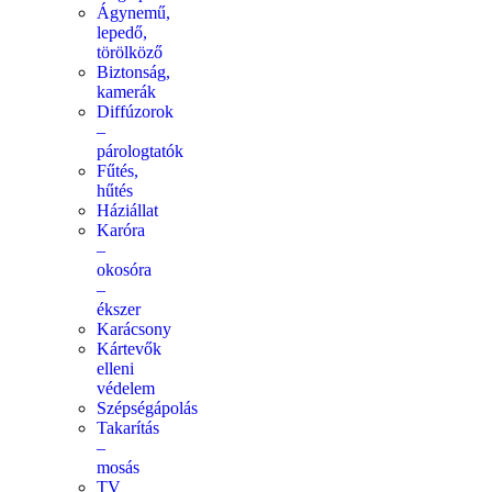
Ágynemű,
lepedő,
törölköző
Biztonság,
kamerák
Diffúzorok
–
párologtatók
Fűtés,
hűtés
Háziállat
Karóra
–
okosóra
–
ékszer
Karácsony
Kártevők
elleni
védelem
Szépségápolás
Takarítás
–
mosás
TV