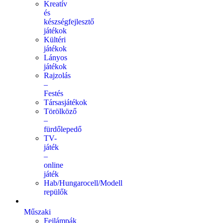
Kreatív
és
készségfejlesztő
játékok
Kültéri
játékok
Lányos
játékok
Rajzolás
–
Festés
Társasjátékok
Törölköző
–
fürdőlepedő
TV-
játék
–
online
játék
Hab/Hungarocell/Modell
repülők
Műszaki
Fejlámpák