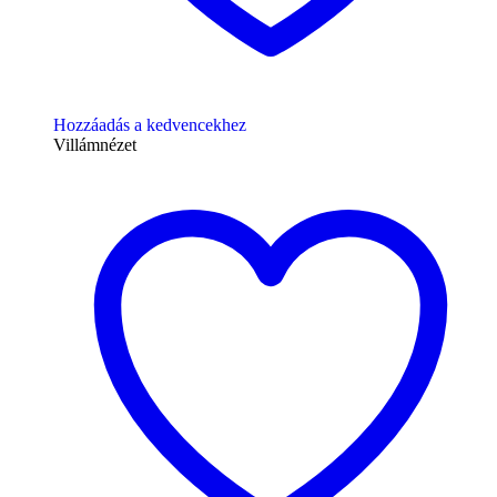
Hozzáadás a kedvencekhez
Villámnézet