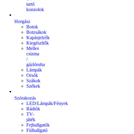
tartó
konzolok
Horgász
Botok
Botzsákok
Kapásjelzők
Kiegészítők
Melles
csizma
/
gázlóruha
Lámpák
Orsók
Szákok
Székek
Szórakozás
LED/Lámpák/Fények
Rádiók
TV-
játék
Fejhallgatók
Fülhallgató