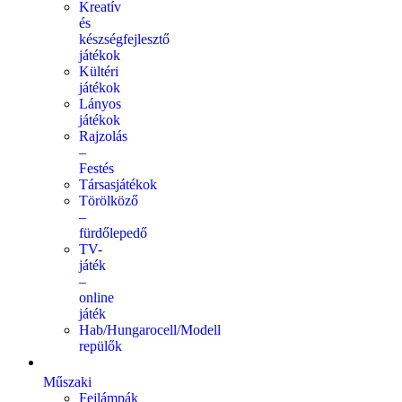
Kreatív
és
készségfejlesztő
játékok
Kültéri
játékok
Lányos
játékok
Rajzolás
–
Festés
Társasjátékok
Törölköző
–
fürdőlepedő
TV-
játék
–
online
játék
Hab/Hungarocell/Modell
repülők
Műszaki
Fejlámpák