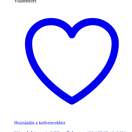
Villámnézet
Hozzáadás a kedvencekhez