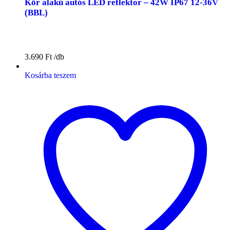
Kör alakú autós LED reflektor – 42W IP67 12-36V
(BBL)
3.690
Ft
Kosárba teszem