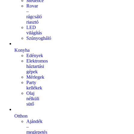
Medence
Rovar
–
rágcsáló
riasztó
LED
világítás
Szúnyogháló
Konyha
Edények
Elektromos
háztartási
gépek
Mérlegek
Party
kellékek
Olaj
nélküli
sütő
Otthon
Ajándék
–
meglepetés