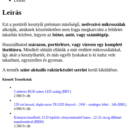
Leírás
Leírás
Ezt a portörlő kesztyűt prémium minőségű,
nedvszívó mikroszálak
alkotják, amiknek köszönhetően nem fogja megkarcolni a felületet
takarítás közben, legyen az
bútor, autó, vagy számítógép.
Használhatod
szárazon, portörlésre, vagy vizesen egy komplett
tisztításra.
Mindkét oldalát ellátták a már említett mikroszálakkal,
így akár a kesztyűtartót, és más egyéb lyukakat is ki tudsz vele
takarítani, egyszerűen és gyorsan.
A termék
színe aktuális raktárkészlet szerint
kerül kiküldésre.
Kiemelt Termékeink
5 méteres RGB színes LED szalag (BBV)
2.990
Ft
120 cm hosszú, dupla soros T8 LED fénycső – 24W - semleges fehér - 1db (BBL)
4.990
Ft
Könnyen kezelhető, LCD kijelzős vérnyomásmérő karra - 22-32 cm-ig állítható
mandzsettával (BBM)
5.590
Ft