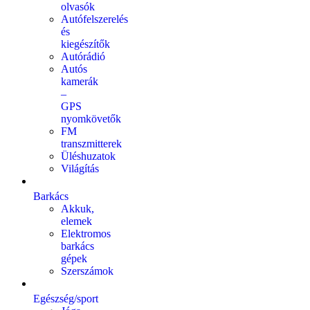
olvasók
Autófelszerelés
és
kiegészítők
Autórádió
Autós
kamerák
–
GPS
nyomkövetők
FM
transzmitterek
Üléshuzatok
Világítás
Barkács
Akkuk,
elemek
Elektromos
barkács
gépek
Szerszámok
Egészség/sport