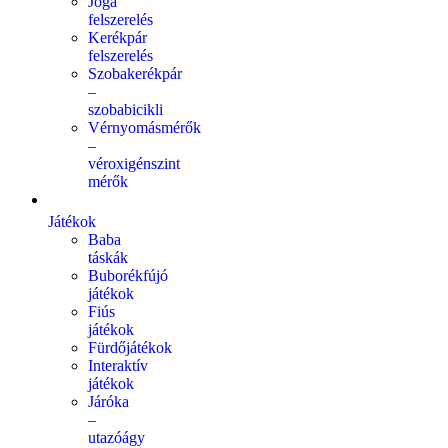
Jóga
felszerelés
Kerékpár
felszerelés
Szobakerékpár
–
szobabicikli
Vérnyomásmérők
–
véroxigénszint
mérők
Játékok
Baba
táskák
Buborékfújó
játékok
Fiús
játékok
Fürdőjátékok
Interaktív
játékok
Járóka
–
utazóágy