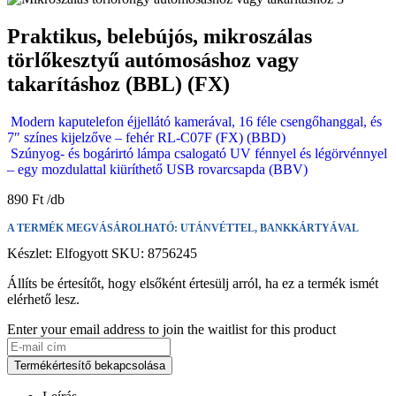
Praktikus, belebújós, mikroszálas
törlőkesztyű autómosáshoz vagy
takarításhoz (BBL) (FX)
Modern kaputelefon éjjellátó kamerával, 16 féle csengőhanggal, és
7″ színes kijelzőve – fehér RL-C07F (FX) (BBD)
Szúnyog- és bogárirtó lámpa csalogató UV fénnyel és légörvénnyel
– egy mozdulattal kiüríthető USB rovarcsapda (BBV)
890
Ft
A TERMÉK MEGVÁSÁROLHATÓ: UTÁNVÉTTEL, BANKKÁRTYÁVAL
Készlet:
Elfogyott
SKU:
8756245
Állíts be értesítőt, hogy elsőként értesülj arról, ha ez a termék ismét
elérhető lesz.
Enter your email address to join the waitlist for this product
Termékértesítő bekapcsolása