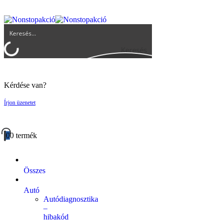
UGYFELSZOLGALAT@BIGBUY.HU
RÓLUNK
ÁSZF
Keresés
Kérdése van?
Írjon üzenetet
0
0 termék
Összes
Autó
Autódiagnosztika
–
hibakód