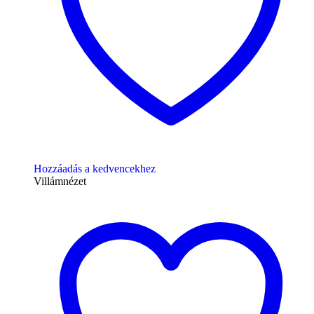
Hozzáadás a kedvencekhez
Villámnézet