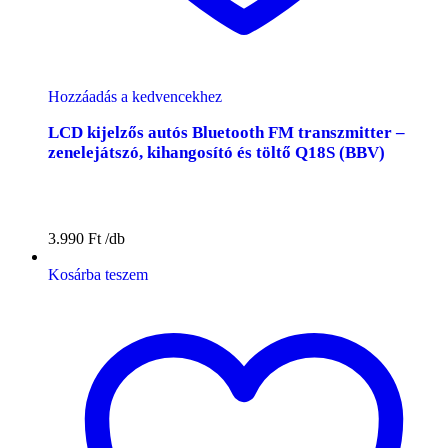
Hozzáadás a kedvencekhez
LCD kijelzős autós Bluetooth FM transzmitter –
zenelejátszó, kihangosító és töltő Q18S (BBV)
3.990
Ft
Kosárba teszem