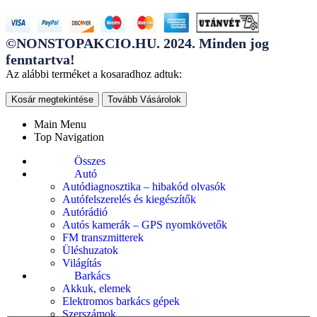
©NONSTOPAKCIO.HU. 2024. Minden jog
fenntartva!
Az alábbi terméket a kosaradhoz adtuk:
Kosár megtekintése
Tovább Vásárolok
Main Menu
Top Navigation
Összes
Autó
Autódiagnosztika – hibakód olvasók
Autófelszerelés és kiegészítők
Autórádió
Autós kamerák – GPS nyomkövetők
FM transzmitterek
Üléshuzatok
Világítás
Barkács
Akkuk, elemek
Elektromos barkács gépek
Szerszámok