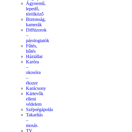
Ágynemű,
lepedő,
törölköző
Biztonság,
kamerák
Diffúzorok
–
párologtatók
Fűtés,
hűtés
Háziállat
Karóra
–
okosóra
–
ékszer
Karácsony
Kártevők
elleni
védelem
Szépségápolás
Takarítás
–
mosás
TV