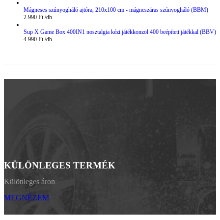
Mágneses szúnyogháló ajtóra, 210x100 cm - mágneszáras szúnyogháló (BBM)
2.990
Ft
Sup X Game Box 400IN1 nosztalgia kézi játékkonzol 400 beépített játékkal (BBV)
4.990
Ft
KÜLÖNLEGES TERMÉK
Különleges áron
MEGNÉZEM