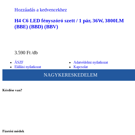
Hozzáadás a kedvencekhez
H4 C6 LED fényszóró szett / 1 pár, 36W, 3800LM
(BBE) (BBD) (BBV)
3.590
Ft
ÁSZF
Adatvédelmi nyilatkozat
Elállási nyilatkozat
Kapcsolat
NAGYKERESKEDELEM
Kérdése van?
ugyfelszolgalat@bigbuy.hu
Fizetési módok