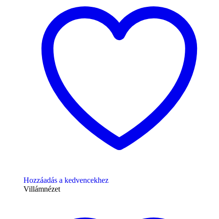
Hozzáadás a kedvencekhez
Villámnézet