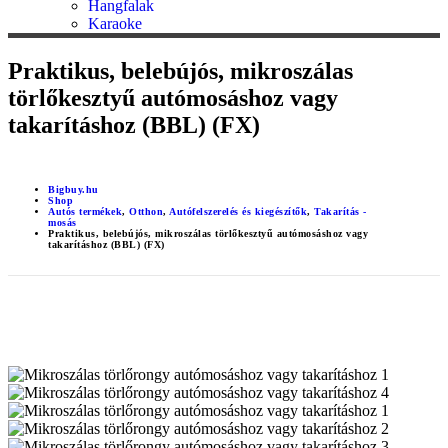
Hangfalak
Karaoke
Praktikus, belebújós, mikroszálas
törlőkesztyű autómosáshoz vagy
takarításhoz (BBL) (FX)
Bigbuy.hu
Shop
Autós termékek
,
Otthon
,
Autófelszerelés és kiegészítők
,
Takarítás -
mosás
Praktikus, belebújós, mikroszálas törlőkesztyű autómosáshoz vagy
takarításhoz (BBL) (FX)