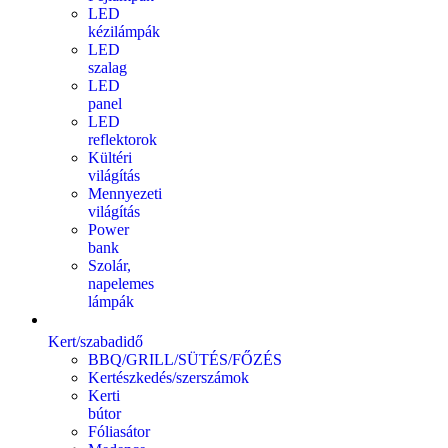
LED
kézilámpák
LED
szalag
LED
panel
LED
reflektorok
Kültéri
világítás
Mennyezeti
világítás
Power
bank
Szolár,
napelemes
lámpák
Kert/szabadidő
BBQ/GRILL/SÜTÉS/FŐZÉS
Kertészkedés/szerszámok
Kerti
bútor
Fóliasátor