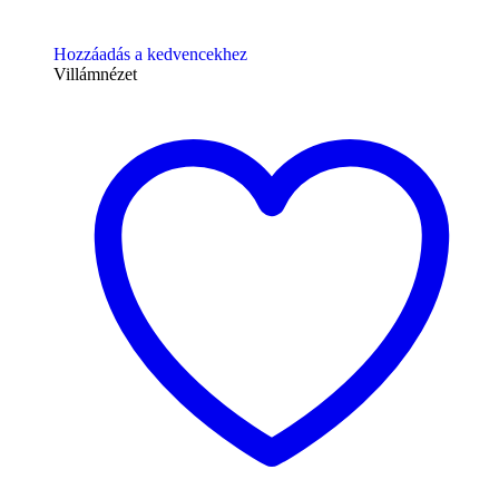
Hozzáadás a kedvencekhez
Villámnézet