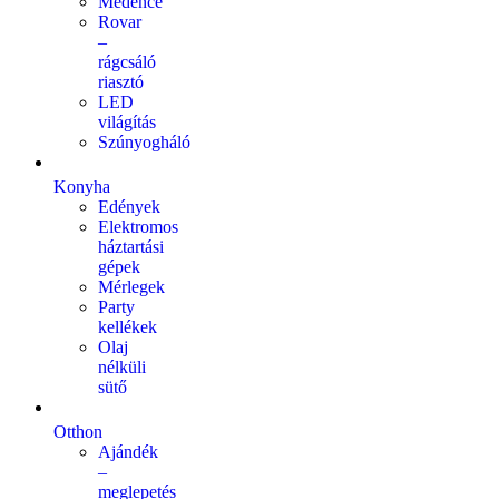
Medence
Rovar
–
rágcsáló
riasztó
LED
világítás
Szúnyogháló
Konyha
Edények
Elektromos
háztartási
gépek
Mérlegek
Party
kellékek
Olaj
nélküli
sütő
Otthon
Ajándék
–
meglepetés