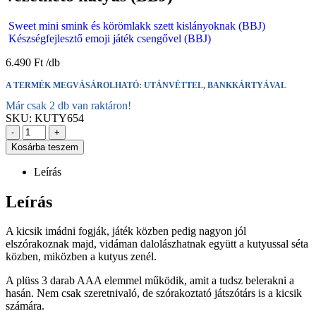
Sweet mini smink és körömlakk szett kislányoknak (BBJ)
Készségfejlesztő emoji játék csengővel (BBJ)
6.490
Ft
A TERMÉK MEGVÁSÁROLHATÓ: UTÁNVÉTTEL, BANKKÁRTYÁVAL
Már csak 2 db van raktáron!
SKU:
KUTY654
-
+
Kosárba teszem
Leírás
Leírás
A kicsik imádni fogják, játék közben pedig nagyon jól
elszórakoznak majd, vidáman dalolászhatnak együtt a kutyussal séta
közben, miközben a kutyus zenél.
A plüss 3 darab AAA elemmel működik, amit a tudsz belerakni a
hasán. Nem csak szeretnivaló, de szórakoztató játszótárs is a kicsik
számára.