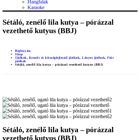
Hangfalak
Karaoke
Sétáló, zenélő lila kutya – pórázzal
vezethető kutyus (BBJ)
Bigbuy.hu
Shop
Játékok
,
Kreatív és készségfejlesztő játékok
,
Lányos játékok
,
Fiús
játékok
Sétáló, zenélő lila kutya – pórázzal vezethető kutyus (BBJ)
Sétáló, zenélő lila kutya – pórázzal
vezethető kutyus (BBJ)