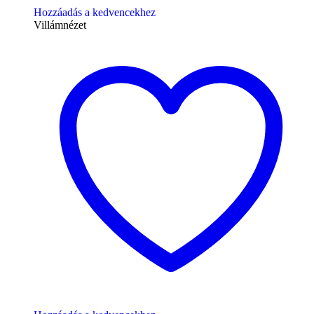
Hozzáadás a kedvencekhez
Villámnézet