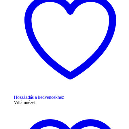
Hozzáadás a kedvencekhez
Villámnézet