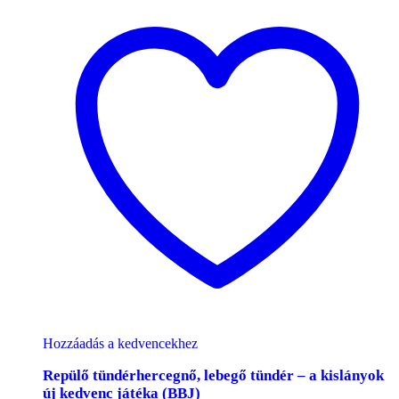
Hozzáadás a kedvencekhez
Repülő tündérhercegnő, lebegő tündér – a kislányok
új kedvenc játéka (BBJ)