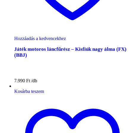
Hozzáadás a kedvencekhez
Játék motoros láncfűrész – Kisfiúk nagy álma (FX)
(BBJ)
7.990
Ft
Kosárba teszem