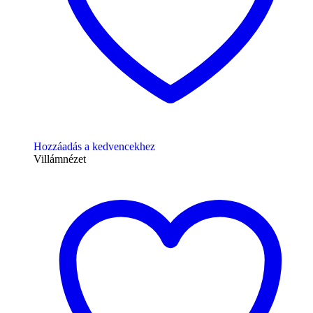
Hozzáadás a kedvencekhez
Villámnézet