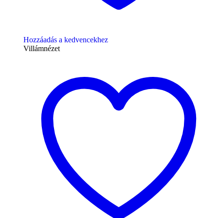
Hozzáadás a kedvencekhez
Villámnézet