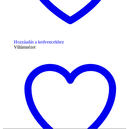
Hozzáadás a kedvencekhez
Villámnézet