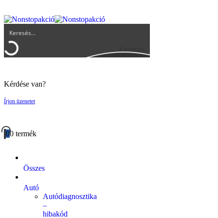
UGYFELSZOLGALAT@BIGBUY.HU
RÓLUNK
ÁSZF
Keresés
Kérdése van?
Írjon üzenetet
0
0 termék
Összes
Autó
Autódiagnosztika
–
hibakód