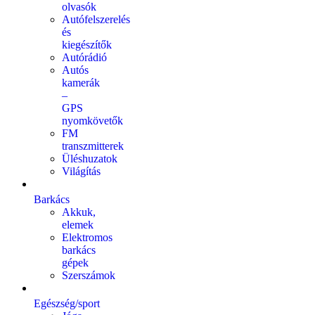
olvasók
Autófelszerelés
és
kiegészítők
Autórádió
Autós
kamerák
–
GPS
nyomkövetők
FM
transzmitterek
Üléshuzatok
Világítás
Barkács
Akkuk,
elemek
Elektromos
barkács
gépek
Szerszámok
Egészség/sport