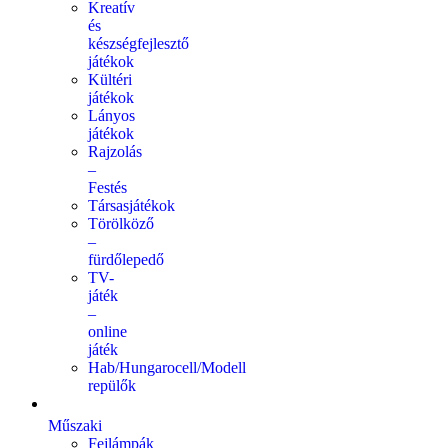
Kreatív
és
készségfejlesztő
játékok
Kültéri
játékok
Lányos
játékok
Rajzolás
–
Festés
Társasjátékok
Törölköző
–
fürdőlepedő
TV-
játék
–
online
játék
Hab/Hungarocell/Modell
repülők
Műszaki
Fejlámpák