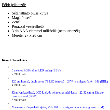
Főbb jellemzői:
Sétáltatható plüss kutya
Magától sétál
Zenél
Pórázzal vezérelhető
3 db AAA elemmel működik (nem tartozék)
Mérete: 27 x 20 cm
Kiemelt Termékeink
5 méteres RGB színes LED szalag (BBV)
2.990
Ft
120 cm hosszú, dupla soros T8 LED fénycső – 24W - semleges fehér - 1db (BBL)
4.990
Ft
Könnyen kezelhető, LCD kijelzős vérnyomásmérő karra - 22-32 cm-ig állítható
mandzsettával (BBM)
5.590
Ft
Mágneses szúnyogháló ajtóra, 210x100 cm - mágneszáras szúnyogháló (BBM)