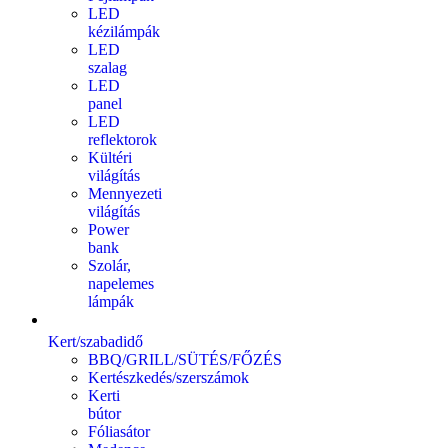
LED
kézilámpák
LED
szalag
LED
panel
LED
reflektorok
Kültéri
világítás
Mennyezeti
világítás
Power
bank
Szolár,
napelemes
lámpák
Kert/szabadidő
BBQ/GRILL/SÜTÉS/FŐZÉS
Kertészkedés/szerszámok
Kerti
bútor
Fóliasátor