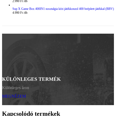
2.990
Ft
Sup X Game Box 400IN1 nosztalgia kézi játékkonzol 400 beépített játékkal (BBV)
4.990
Ft
KÜLÖNLEGES TERMÉK
Különleges áron
MEGNÉZEM
Kapcsolódó termékek