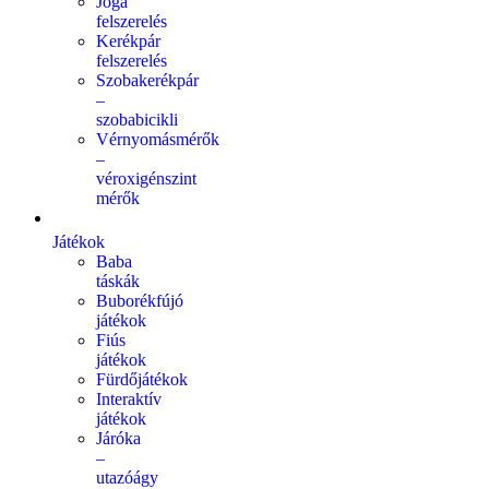
Jóga
felszerelés
Kerékpár
felszerelés
Szobakerékpár
–
szobabicikli
Vérnyomásmérők
–
véroxigénszint
mérők
Játékok
Baba
táskák
Buborékfújó
játékok
Fiús
játékok
Fürdőjátékok
Interaktív
játékok
Járóka
–
utazóágy