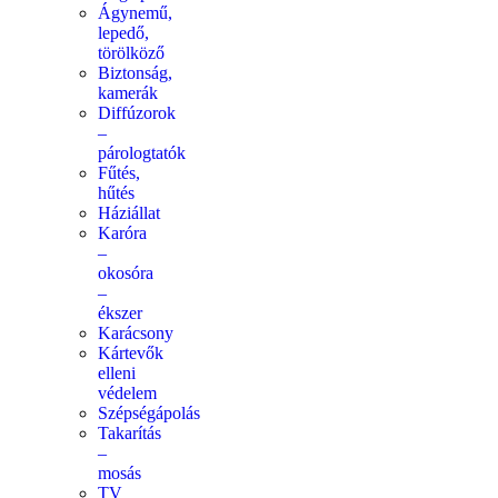
Ágynemű,
lepedő,
törölköző
Biztonság,
kamerák
Diffúzorok
–
párologtatók
Fűtés,
hűtés
Háziállat
Karóra
–
okosóra
–
ékszer
Karácsony
Kártevők
elleni
védelem
Szépségápolás
Takarítás
–
mosás
TV