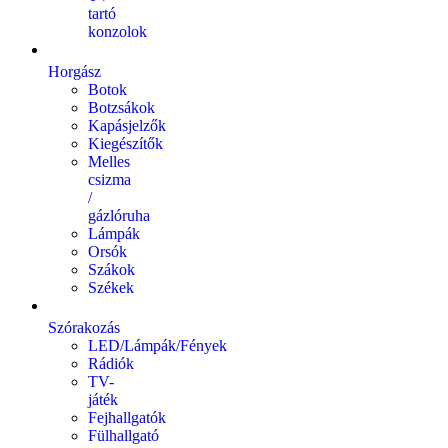
tartó
konzolok
Horgász
Botok
Botzsákok
Kapásjelzők
Kiegészítők
Melles
csizma
/
gázlóruha
Lámpák
Orsók
Szákok
Székek
Szórakozás
LED/Lámpák/Fények
Rádiók
TV-
játék
Fejhallgatók
Fülhallgató