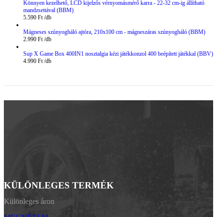
Könnyen kezelhető, LCD kijelzős vérnyomásmérő karra - 22-32 cm-ig állítható
mandzsettával (BBM)
5.590
Ft
Mágneses szúnyogháló ajtóra, 210x100 cm - mágneszáras szúnyogháló (BBM)
2.990
Ft
Sup X Game Box 400IN1 nosztalgia kézi játékkonzol 400 beépített játékkal (BBV)
4.990
Ft
KÜLÖNLEGES TERMÉK
Különleges áron