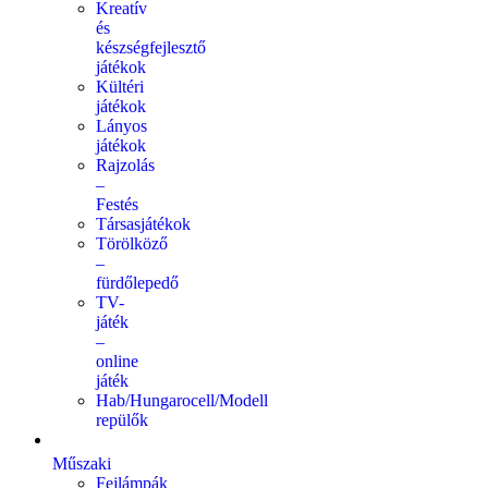
Kreatív
és
készségfejlesztő
játékok
Kültéri
játékok
Lányos
játékok
Rajzolás
–
Festés
Társasjátékok
Törölköző
–
fürdőlepedő
TV-
játék
–
online
játék
Hab/Hungarocell/Modell
repülők
Műszaki
Fejlámpák