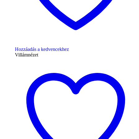
Hozzáadás a kedvencekhez
Villámnézet