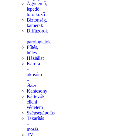
Ágynemű,
lepedő,
törölköző
Biztonság,
kamerák
Diffúzorok
–
párologtatók
Fűtés,
hűtés
Háziállat
Karóra
–
okosóra
–
ékszer
Karácsony
Kártevők
elleni
védelem
Szépségápolás
Takarítás
–
mosás
TV