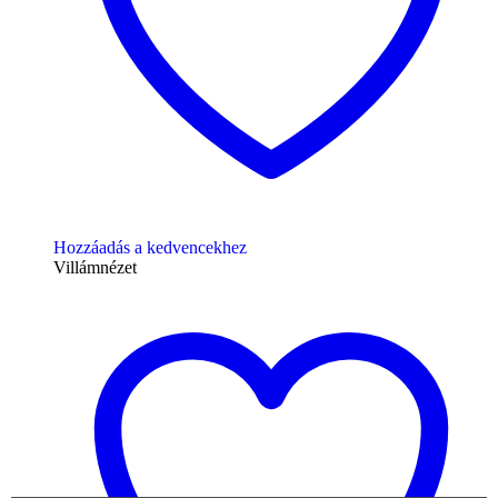
Hozzáadás a kedvencekhez
Villámnézet