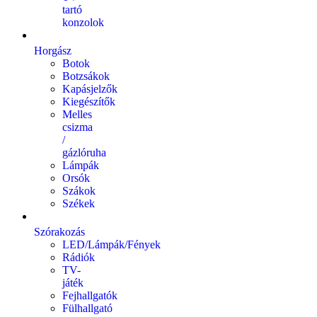
tartó
konzolok
Horgász
Botok
Botzsákok
Kapásjelzők
Kiegészítők
Melles
csizma
/
gázlóruha
Lámpák
Orsók
Szákok
Székek
Szórakozás
LED/Lámpák/Fények
Rádiók
TV-
játék
Fejhallgatók
Fülhallgató