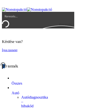
UGYFELSZOLGALAT@BIGBUY.HU
RÓLUNK
ÁSZF
Keresés
Kérdése van?
Írjon üzenetet
0
0 termék
Összes
Autó
Autódiagnosztika
–
hibakód