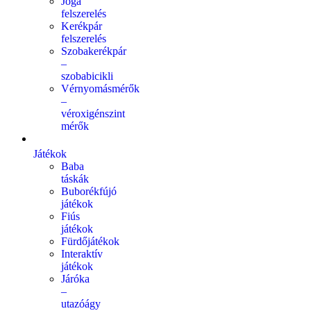
Jóga
felszerelés
Kerékpár
felszerelés
Szobakerékpár
–
szobabicikli
Vérnyomásmérők
–
véroxigénszint
mérők
Játékok
Baba
táskák
Buborékfújó
játékok
Fiús
játékok
Fürdőjátékok
Interaktív
játékok
Járóka
–
utazóágy