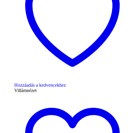
Hozzáadás a kedvencekhez
Villámnézet