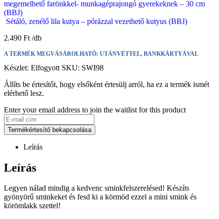
megemelhető farönkkel- munkagéprajongó gyerekeknek – 30 cm
(BBJ)
Sétáló, zenélő lila kutya – pórázzal vezethető kutyus (BBJ)
2.490
Ft
A TERMÉK MEGVÁSÁROLHATÓ: UTÁNVÉTTEL, BANKKÁRTYÁVAL
Készlet:
Elfogyott
SKU:
SWI98
Állíts be értesítőt, hogy elsőként értesülj arról, ha ez a termék ismét
elérhető lesz.
Enter your email address to join the waitlist for this product
Termékértesítő bekapcsolása
Leírás
Leírás
Legyen nálad mindig a kedvenc sminkfelszerelésed! Készíts
gyönyörű sminkeket és fesd ki a körmöd ezzel a mini smink és
körömlakk szettel!