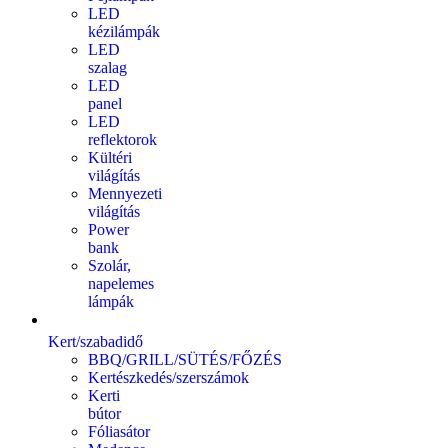
LED
kézilámpák
LED
szalag
LED
panel
LED
reflektorok
Kültéri
világítás
Mennyezeti
világítás
Power
bank
Szolár,
napelemes
lámpák
Kert/szabadidő
BBQ/GRILL/SÜTÉS/FŐZÉS
Kertészkedés/szerszámok
Kerti
bútor
Fóliasátor