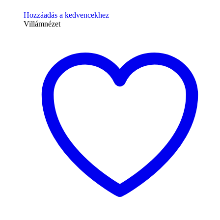
Hozzáadás a kedvencekhez
Villámnézet