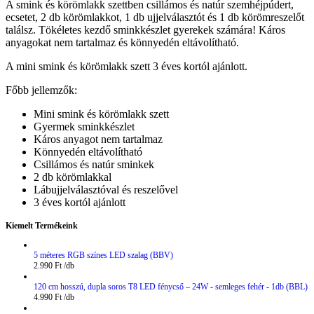
A smink és körömlakk szettben csillámos és natúr szemhéjpúdert,
ecsetet, 2 db körömlakkot, 1 db ujjelválasztót és 1 db körömreszelőt
találsz. Tökéletes kezdő sminkkészlet gyerekek számára! Káros
anyagokat nem tartalmaz és könnyedén eltávolítható.
A mini smink és körömlakk szett 3 éves kortól ajánlott.
Főbb jellemzők:
Mini smink és körömlakk szett
Gyermek sminkkészlet
Káros anyagot nem tartalmaz
Könnyedén eltávolítható
Csillámos és natúr sminkek
2 db körömlakkal
Lábujjelválasztóval és reszelővel
3 éves kortól ajánlott
Kiemelt Termékeink
5 méteres RGB színes LED szalag (BBV)
2.990
Ft
120 cm hosszú, dupla soros T8 LED fénycső – 24W - semleges fehér - 1db (BBL)
4.990
Ft