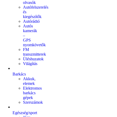
olvasók
Autófelszerelés
és
kiegészítők
Autórádió
Autós
kamerák
–
GPS
nyomkövetők
FM
transzmitterek
Üléshuzatok
Világítás
Barkács
Akkuk,
elemek
Elektromos
barkács
gépek
Szerszámok
Egészség/sport