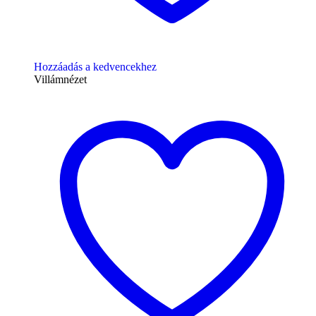
Hozzáadás a kedvencekhez
Villámnézet