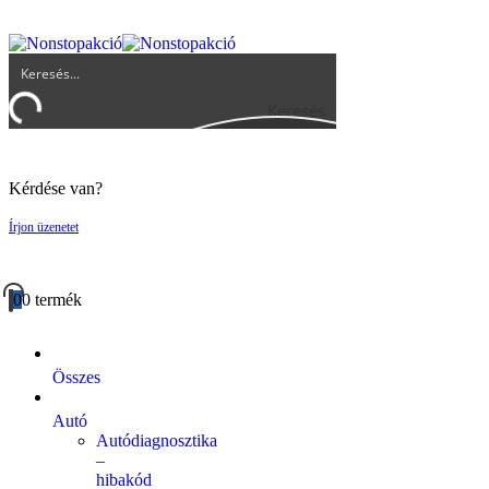
UGYFELSZOLGALAT@BIGBUY.HU
RÓLUNK
ÁSZF
Keresés
Kérdése van?
Írjon üzenetet
0
0 termék
Összes
Autó
Autódiagnosztika
–
hibakód