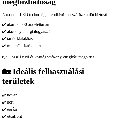
megbízhatóság
A modern LED technológia rendkívül hosszú üzemidőt biztosít.
✔️ akár 50.000 óra élettartam
✔️ alacsony energiafogyasztás
✔️ tartós kialakítás
✔️ minimális karbantartás
👉 Hosszú távú és költséghatékony világítási megoldás.
🏡 Ideális felhasználási
területek
✔️ udvar
✔️ kert
✔️ garázs
✔️ utcafront