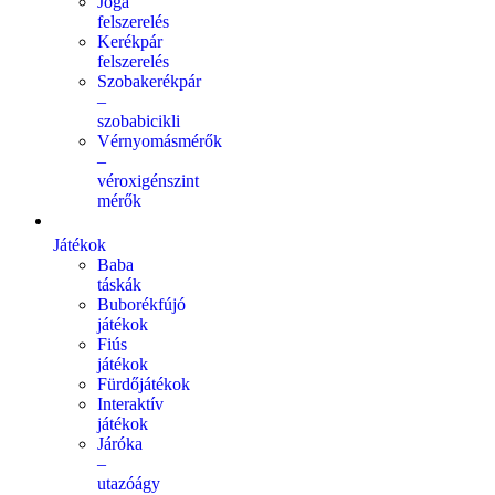
Jóga
felszerelés
Kerékpár
felszerelés
Szobakerékpár
–
szobabicikli
Vérnyomásmérők
–
véroxigénszint
mérők
Játékok
Baba
táskák
Buborékfújó
játékok
Fiús
játékok
Fürdőjátékok
Interaktív
játékok
Járóka
–
utazóágy