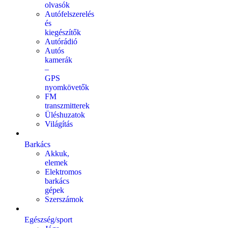
olvasók
Autófelszerelés
és
kiegészítők
Autórádió
Autós
kamerák
–
GPS
nyomkövetők
FM
transzmitterek
Üléshuzatok
Világítás
Barkács
Akkuk,
elemek
Elektromos
barkács
gépek
Szerszámok
Egészség/sport