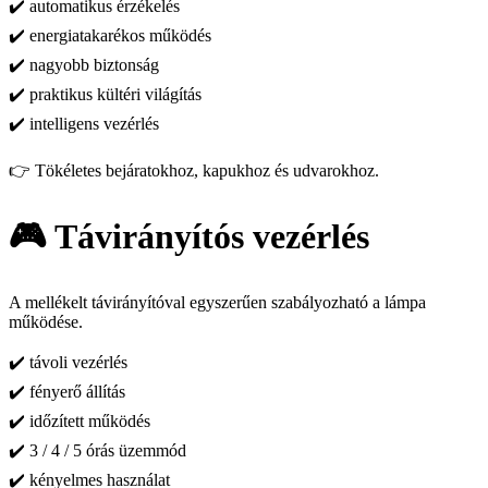
✔️ automatikus érzékelés
✔️ energiatakarékos működés
✔️ nagyobb biztonság
✔️ praktikus kültéri világítás
✔️ intelligens vezérlés
👉 Tökéletes bejáratokhoz, kapukhoz és udvarokhoz.
🎮 Távirányítós vezérlés
A mellékelt távirányítóval egyszerűen szabályozható a lámpa
működése.
✔️ távoli vezérlés
✔️ fényerő állítás
✔️ időzített működés
✔️ 3 / 4 / 5 órás üzemmód
✔️ kényelmes használat