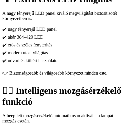
A nagy fényerejű LED panel kiváló megvilágítást biztosít sötét
környezetben is.
✔️ nagy fényerejű LED panel
✔️ akár 384–420 LED
✔️ erős és széles fényterítés
✔️ modern utcai világítás
✔️ udvari és kültéri használatra
👉 Biztonságosabb és világosabb környezet minden este.
🚶‍♂️ Intelligens mozgásérzékelő
funkció
A beépített mozgásérzékelő automatikusan aktiválja a lámpát
mozgás esetén.