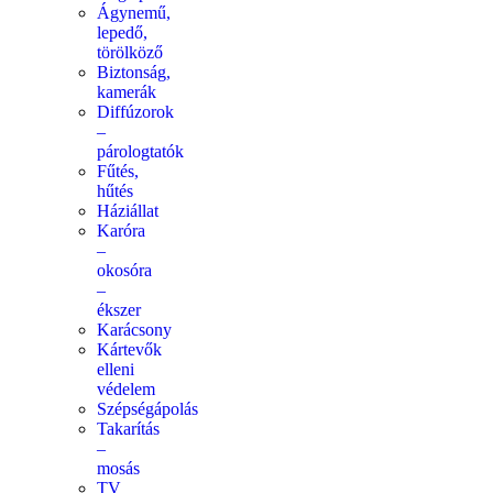
Ágynemű,
lepedő,
törölköző
Biztonság,
kamerák
Diffúzorok
–
párologtatók
Fűtés,
hűtés
Háziállat
Karóra
–
okosóra
–
ékszer
Karácsony
Kártevők
elleni
védelem
Szépségápolás
Takarítás
–
mosás
TV