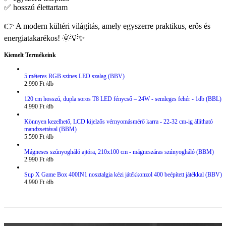
✅ hosszú élettartam
👉 A modern kültéri világítás, amely egyszerre praktikus, erős és
energiatakarékos! 🌞💡✨
Kiemelt Termékeink
5 méteres RGB színes LED szalag (BBV)
2.990
Ft
120 cm hosszú, dupla soros T8 LED fénycső – 24W - semleges fehér - 1db (BBL)
4.990
Ft
Könnyen kezelhető, LCD kijelzős vérnyomásmérő karra - 22-32 cm-ig állítható
mandzsettával (BBM)
5.590
Ft
Mágneses szúnyogháló ajtóra, 210x100 cm - mágneszáras szúnyogháló (BBM)
2.990
Ft
Sup X Game Box 400IN1 nosztalgia kézi játékkonzol 400 beépített játékkal (BBV)
4.990
Ft