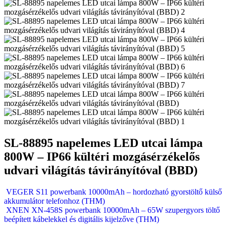
SL-88895 napelemes LED utcai lámpa
800W – IP66 kültéri mozgásérzékelős
udvari világítás távirányítóval (BBD)
VEGER S11 powerbank 10000mAh – hordozható gyorstöltő külső
akkumulátor telefonhoz (THM)
XNEN XN-458S powerbank 10000mAh – 65W szupergyors töltő
beépített kábelekkel és digitális kijelzőve (THM)