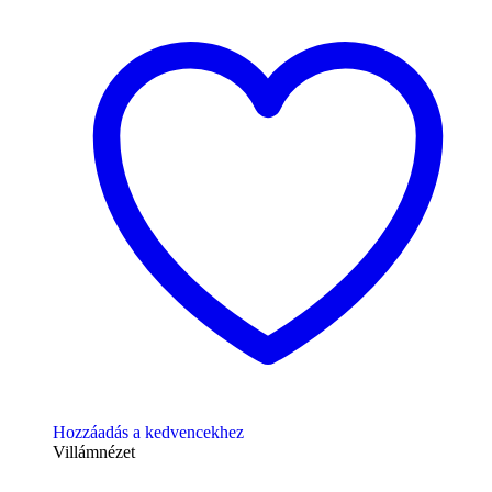
Hozzáadás a kedvencekhez
Villámnézet