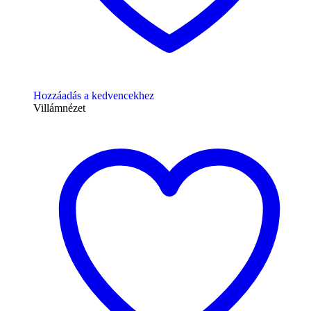
Hozzáadás a kedvencekhez
Villámnézet