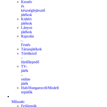
Kreatív
és
készségfejlesztő
játékok
Kültéri
játékok
Lányos
játékok
Rajzolás
–
Festés
Társasjátékok
Törölköző
–
fürdőlepedő
TV-
játék
–
online
játék
Hab/Hungarocell/Modell
repülők
Műszaki
Fejlámpák