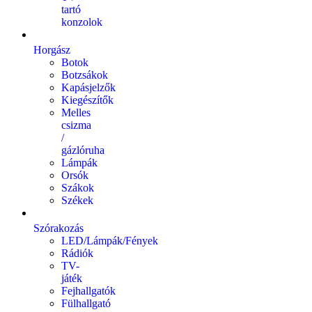
tartó
konzolok
Horgász
Botok
Botzsákok
Kapásjelzők
Kiegészítők
Melles
csizma
/
gázlóruha
Lámpák
Orsók
Szákok
Székek
Szórakozás
LED/Lámpák/Fények
Rádiók
TV-
játék
Fejhallgatók
Fülhallgató