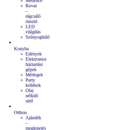
Medence
Rovar
–
rágcsáló
riasztó
LED
világítás
Szúnyogháló
Konyha
Edények
Elektromos
háztartási
gépek
Mérlegek
Party
kellékek
Olaj
nélküli
sütő
Otthon
Ajándék
–
meglepetés