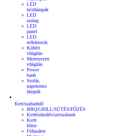
LED
kézilámpák
LED
szalag
LED
panel
LED
reflektorok
Kültéri
világítás
Mennyezeti
világítás
Power
bank
Szolár,
napelemes
lámpák
Kert/szabadidő
BBQ/GRILL/SÜTÉS/FŐZÉS
Kertészkedés/szerszámok
Kerti
bútor
Fóliasátor