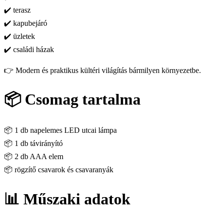
✔️ terasz
✔️ kapubejáró
✔️ üzletek
✔️ családi házak
👉 Modern és praktikus kültéri világítás bármilyen környezetbe.
📦 Csomag tartalma
📦 1 db napelemes LED utcai lámpa
📦 1 db távirányító
📦 2 db AAA elem
📦 rögzítő csavarok és csavaranyák
📊 Műszaki adatok