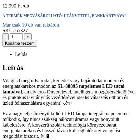
12.990
Ft
A TERMÉK MEGVÁSÁROLHATÓ: UTÁNVÉTTEL, BANKKÁRTYÁVAL
Már csak 19 db van raktáron!
SKU:
65327
-
+
Kosárba teszem
Leírás
Leírás
Világítsd meg udvarodat, kertedet vagy bejáratodat modern és
energiatakarékos módon az
SL-88895 napelemes LED utcai
lámpával
, amely erős fényerejével, intelligens mozgásérzékelőjével
és praktikus távirányítós vezérlésével ideális választás otthoni és
üzleti felhasználásra egyaránt! 🌙✨
Ez a nagy teljesítményű kültéri LED lámpa integrált napelemmel
működik, így nincs szükség hálózati áramra vagy bonyolult
kábelezésre. A korszerű szolár technológia környezetbarát,
energiatakarékos és hosszú távon költséghatékony világítási
megoldást biztosít. 🌞🔋