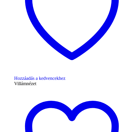
Hozzáadás a kedvencekhez
Villámnézet