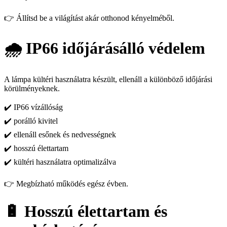
👉 Állítsd be a világítást akár otthonod kényelméből.
🌧️ IP66 időjárásálló védelem
A lámpa kültéri használatra készült, ellenáll a különböző időjárási
körülményeknek.
✔️ IP66 vízállóság
✔️ porálló kivitel
✔️ ellenáll esőnek és nedvességnek
✔️ hosszú élettartam
✔️ kültéri használatra optimalizálva
👉 Megbízható működés egész évben.
🔋 Hosszú élettartam és