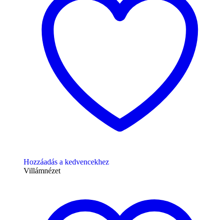
Hozzáadás a kedvencekhez
Villámnézet