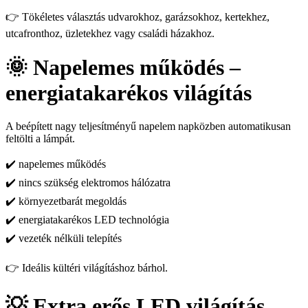
👉 Tökéletes választás udvarokhoz, garázsokhoz, kertekhez,
utcafronthoz, üzletekhez vagy családi házakhoz.
🌞 Napelemes működés –
energiatakarékos világítás
A beépített nagy teljesítményű napelem napközben automatikusan
feltölti a lámpát.
✔️ napelemes működés
✔️ nincs szükség elektromos hálózatra
✔️ környezetbarát megoldás
✔️ energiatakarékos LED technológia
✔️ vezeték nélküli telepítés
👉 Ideális kültéri világításhoz bárhol.
💡 Extra erős LED világítás