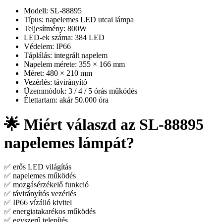
Modell: SL-88895
Típus: napelemes LED utcai lámpa
Teljesítmény: 800W
LED-ek száma: 384 LED
Védelem: IP66
Táplálás: integrált napelem
Napelem mérete: 355 × 166 mm
Méret: 480 × 210 mm
Vezérlés: távirányító
Üzemmódok: 3 / 4 / 5 órás működés
Élettartam: akár 50.000 óra
🌟 Miért válaszd az SL-88895
napelemes lámpát?
✅ erős LED világítás
✅ napelemes működés
✅ mozgásérzékelő funkció
✅ távirányítós vezérlés
✅ IP66 vízálló kivitel
✅ energiatakarékos működés
✅ egyszerű telepítés