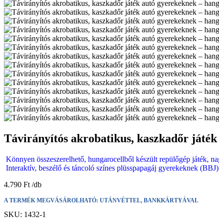
Távirányítós akrobatikus, kaszkadőr játék
Könnyen összeszerelhető, hungarocellből készült repülőgép játék, n
Interaktív, beszélő és táncoló színes plüsspapagáj gyerekeknek (BBJ)
4.790
Ft
A TERMÉK MEGVÁSÁROLHATÓ: UTÁNVÉTTEL, BANKKÁRTYÁVAL
SKU:
1432-1