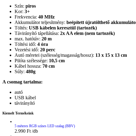
Szín:
piros
Kor:
3+
Frekvencia:
40 MHz
Akkumulátor teljesítmény:
beépített újratölthető akkumulát
Töltés:
USB kábelen keresztül (tartozék)
Távirányító tápellátása:
2x AA elem (nem tartozék)
max. hatótáv:
20 m
Töltési idő:
4 óra
Vezetési idő:
20 perc
Autó méretei (szélesség/magasság/hossz):
13 x 15 x 13 cm
Pilóta szélessége:
10,5 cm
Kábel hossza:
70 cm
Súly:
480g
A csomag tartalma:
autó
USB kábel
távirányító
Kiemelt Termékeink
5 méteres RGB színes LED szalag (BBV)
2.990
Ft