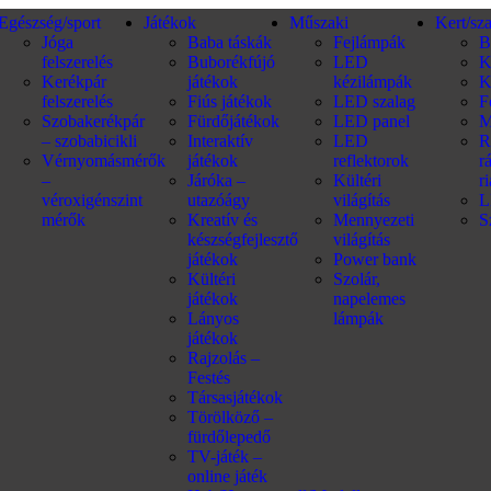
Egészség/sport
Játékok
Műszaki
Kert/sz
Jóga
Baba táskák
Fejlámpák
B
felszerelés
Buborékfújó
LED
K
Kerékpár
játékok
kézilámpák
K
felszerelés
Fiús játékok
LED szalag
F
Szobakerékpár
Fürdőjátékok
LED panel
M
– szobabicikli
Interaktív
LED
R
Vérnyomásmérők
játékok
reflektorok
r
–
Járóka –
Kültéri
r
véroxigénszint
utazóágy
világítás
L
mérők
Kreatív és
Mennyezeti
S
készségfejlesztő
világítás
játékok
Power bank
Kültéri
Szolár,
játékok
napelemes
Lányos
lámpák
játékok
Rajzolás –
Festés
Társasjátékok
Törölköző –
fürdőlepedő
TV-játék –
online játék