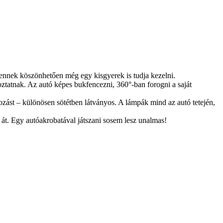
v, ennek köszönhetően még egy kisgyerek is tudja kezelni.
oztatnak. Az autó képes bukfencezni, 360°-ban forogni a saját
ozást – különösen sötétben látványos. A lámpák mind az autó tetején,
 át. Egy autóakrobatával játszani sosem lesz unalmas!