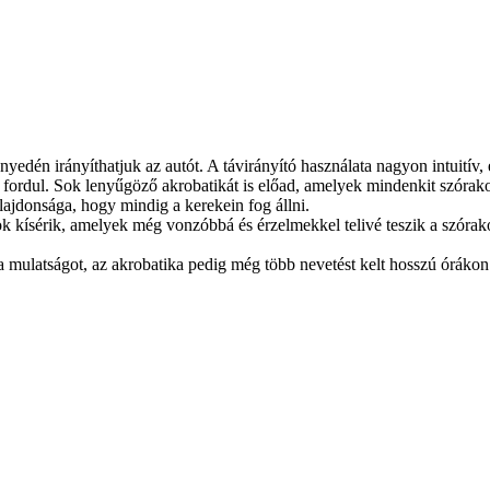
nnyedén irányíthatjuk az autót. A távirányító használata nagyon intuití
s fordul. Sok lenyűgöző akrobatikát is előad, amelyek mindenkit szórak
ulajdonsága, hogy mindig a kerekein fog állni.
ok kísérik, amelyek még vonzóbbá és érzelmekkel telivé teszik a szórak
 a mulatságot, az akrobatika pedig még több nevetést kelt hosszú órákon