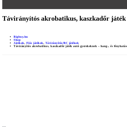
Távirányítós akrobatikus, kaszkadőr játék
Bigbuy.hu
Shop
Játékok
,
Fiús játékok
,
Távirányítós/RC játékok
Távirányítós akrobatikus, kaszkadőr játék autó gyerekeknek – hang-, és fényhatá