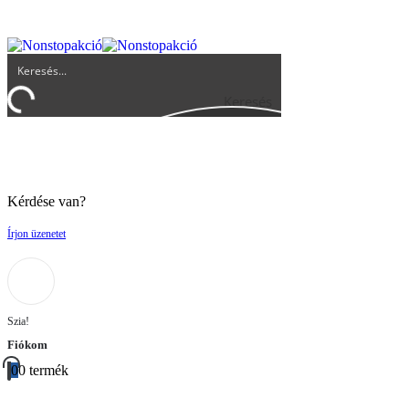
UGYFELSZOLGALAT@BIGBUY.HU
RÓLUNK
ÁSZF
Keresés
Kérdése van?
Írjon üzenetet
Szia!
Fiókom
0
0 termék