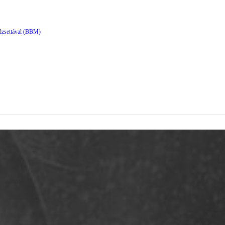
dzsettával (BBM)