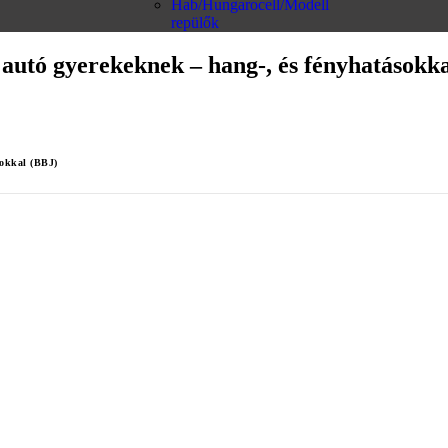
Hab/Hungarocell/Modell
repülők
 autó gyerekeknek – hang-, és fényhatásokk
sokkal (BBJ)