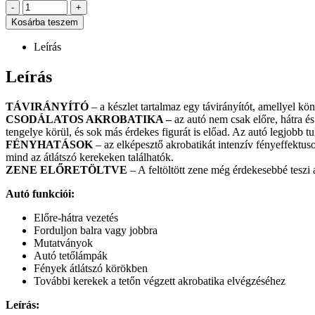
-
+
Kosárba teszem
Leírás
Leírás
TÁVIRÁNYÍTÓ
– a készlet tartalmaz egy távirányítót, amellyel kö
CSODÁLATOS AKROBATIKA –
az autó nem csak előre, hátra é
tengelye körül, és sok más érdekes figurát is előad. Az autó legjobb t
FÉNYHATÁSOK
– az elképesztő akrobatikát intenzív fényeffektus
mind az átlátszó kerekeken találhatók.
ZENE ELŐRETÖLTVE
– A feltöltött zene még érdekesebbé teszi
Autó funkciói:
Előre-hátra vezetés
Forduljon balra vagy jobbra
Mutatványok
Autó tetőlámpák
Fények átlátszó körökben
További kerekek a tetőn végzett akrobatika elvégzéséhez
Leírás: