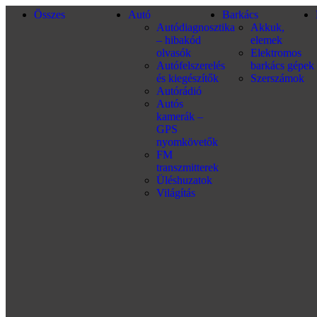
Összes
Autó
Barkács
Autódiagnosztika
Akkuk,
– hibakód
elemek
olvasók
Elektromos
Autófelszerelés
barkács gépek
és kiegészítők
Szerszámok
Autórádió
Autós
kamerák –
GPS
nyomkövetők
FM
transzmitterek
Üléshuzatok
Világítás