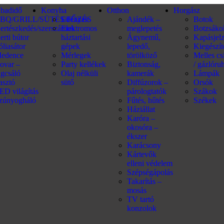
abadidő
Konyha
Otthon
Horgász
BQ/GRILL/SÜTÉS/FŐZÉS
Edények
Ajándék –
Botok
ertészkedés/szerszámok
Elektromos
meglepetés
Botzsáko
erti bútor
háztartási
Ágynemű,
Kapásjel
óliasátor
gépek
lepedő,
Kiegészí
edence
Mérlegek
törölköző
Melles c
ovar –
Party kellékek
Biztonság,
/ gázlóru
ágcsáló
Olaj nélküli
kamerák
Lámpák
iasztó
sütő
Diffúzorok –
Orsók
ED világítás
párologtatók
Szákok
zúnyogháló
Fűtés, hűtés
Székek
Háziállat
Karóra –
okosóra –
ékszer
Karácsony
Kártevők
elleni védelem
Szépségápolás
Takarítás –
mosás
TV tartó
konzolok