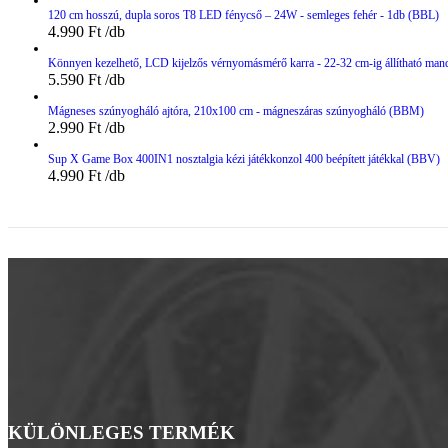
120 cm hosszú, dupla soros T8 LED fénycső – 24W - semleges fehér - 1db (BBL)
4.990
Ft
Könnyen kezelhető, LCD kijelzős vérnyomásmérő karra - 22-32 cm-ig állítható man
5.590
Ft
Mágneses szúnyogháló ajtóra, 210x100 cm - mágneszáras szúnyogháló (BBM)
2.990
Ft
Sup X Game Box 400IN1 nosztalgia kézi játékkonzol 400 beépített játékkal (BBV)
4.990
Ft
KÜLÖNLEGES TERMÉK