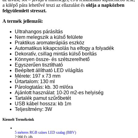
a kilépő pára lehetővé teszi az ellazulást és
oldja a napközben
felgyülemlett stresszt.
A termék jellemzői:
Ultrahangos párásítás
Nem melegszik a külső felülete
Praktikus aromaterápiás eszköz
Automatikus kikapcsolás ha elfogy a folyadék
Dekoratív, csillag mintás külső borítás
Könnyen össze- és szétszerelhető
Egyszerűen tisztítható
Beépített állítható LED világítás
Mérete: 197 x 73 mm
Űrtartalom: 130 ml
Párologtatás: kb. 30 ml/óra
Ajánlott használat: 10-20 m2-es helyiség
Tartalék pamut szűrőbetét
USB kábel hossza: kb 1m
Teljesítmény: 3W
Kiemelt Termékeink
5 méteres RGB színes LED szalag (BBV)
2.990
Ft