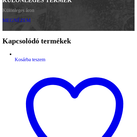
KÜLÖNLEGES TERMÉK
Különleges áron
MEGNÉZEM
Kapcsolódó termékek
Kosárba teszem