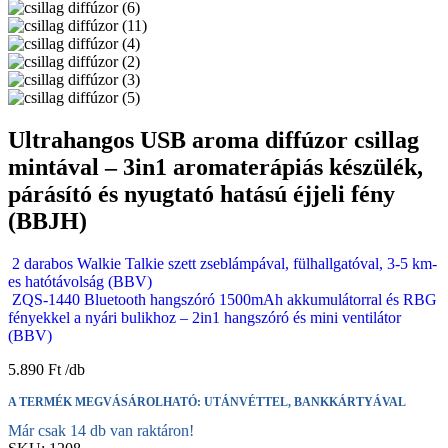
Ultrahangos USB aroma diffúzor csillag
mintával – 3in1 aromaterápiás készülék,
párásító és nyugtató hatású éjjeli fény
(BBJH)
2 darabos Walkie Talkie szett zseblámpával, fülhallgatóval, 3-5 km-
es hatótávolság (BBV)
ZQS-1440 Bluetooth hangszóró 1500mAh akkumulátorral és RBG
fényekkel a nyári bulikhoz – 2in1 hangszóró és mini ventilátor
(BBV)
5.890
Ft
A TERMÉK MEGVÁSÁROLHATÓ: UTÁNVÉTTEL, BANKKÁRTYÁVAL
Már csak 14 db van raktáron!