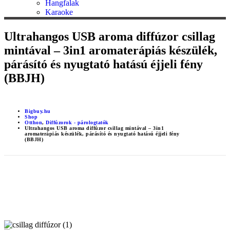
Hangfalak
Karaoke
Ultrahangos USB aroma diffúzor csillag
mintával – 3in1 aromaterápiás készülék,
párásító és nyugtató hatású éjjeli fény
(BBJH)
Bigbuy.hu
Shop
Otthon
,
Diffúzorok - párologtatók
Ultrahangos USB aroma diffúzor csillag mintával – 3in1
aromaterápiás készülék, párásító és nyugtató hatású éjjeli fény
(BBJH)