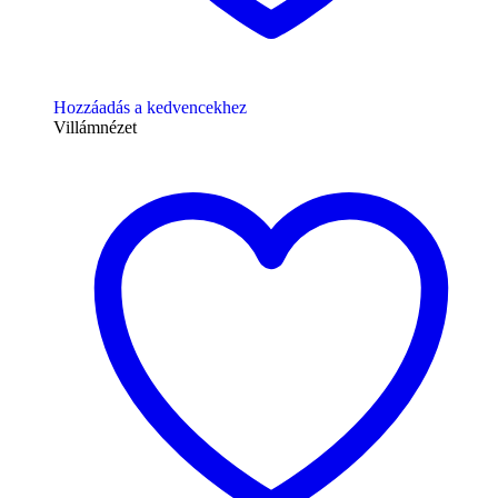
Hozzáadás a kedvencekhez
Villámnézet