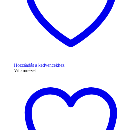
Hozzáadás a kedvencekhez
Villámnézet