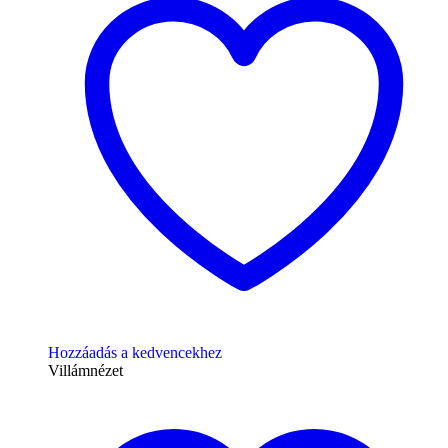
Hozzáadás a kedvencekhez
Villámnézet