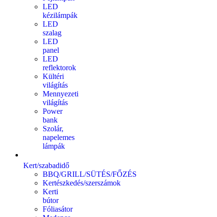
LED
kézilámpák
LED
szalag
LED
panel
LED
reflektorok
Kültéri
világítás
Mennyezeti
világítás
Power
bank
Szolár,
napelemes
lámpák
Kert/szabadidő
BBQ/GRILL/SÜTÉS/FŐZÉS
Kertészkedés/szerszámok
Kerti
bútor
Fóliasátor