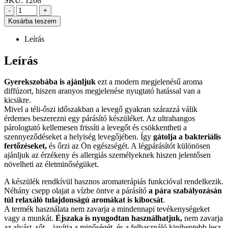
SKU:
1208
-
+
Kosárba teszem
Leírás
Leírás
Gyerekszobába is ajánljuk
ezt a modern megjelenésű aroma
diffúzort, hiszen aranyos megjelenése nyugtató hatással van a
kicsikre.
Mivel a téli-őszi időszakban a levegő gyakran szárazzá válik
érdemes beszerezni egy párásító készüléket. Az ultrahangos
párologtató kellemesen frissíti a levegőt és csökkentheti a
szennyeződéseket a helyiség levegőjében. Így
gátolja a bakteriális
fertőzéseket,
és őrzi az Ön egészségét. A légpárásítót különösen
ajánljuk az érzékeny és allergiás személyeknek hiszen jelentősen
növelheti az életminőségüket.
A készülék rendkívül hasznos aromaterápiás funkcióval rendelkezik.
Néhány csepp olajat a vízbe öntve a párásító
a pára szabályozásán
túl relaxáló tulajdonságú aromákat is kibocsát
.
A termék használata nem zavarja a mindennapi tevékenységeket
vagy a munkát.
Éjszaka is nyugodtan használhatjuk,
nem zavarja
az alvást, sőt – javítja a minőségét, és a felhasználó kipihentebb lesz,