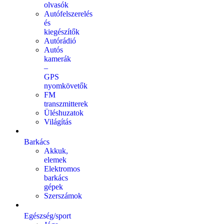
olvasók
Autófelszerelés
és
kiegészítők
Autórádió
Autós
kamerák
–
GPS
nyomkövetők
FM
transzmitterek
Üléshuzatok
Világítás
Barkács
Akkuk,
elemek
Elektromos
barkács
gépek
Szerszámok
Egészség/sport