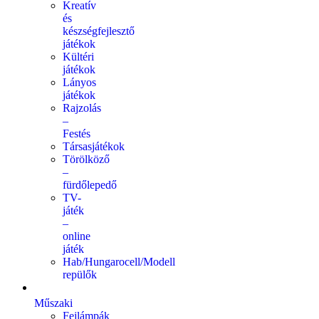
Kreatív
és
készségfejlesztő
játékok
Kültéri
játékok
Lányos
játékok
Rajzolás
–
Festés
Társasjátékok
Törölköző
–
fürdőlepedő
TV-
játék
–
online
játék
Hab/Hungarocell/Modell
repülők
Műszaki
Fejlámpák