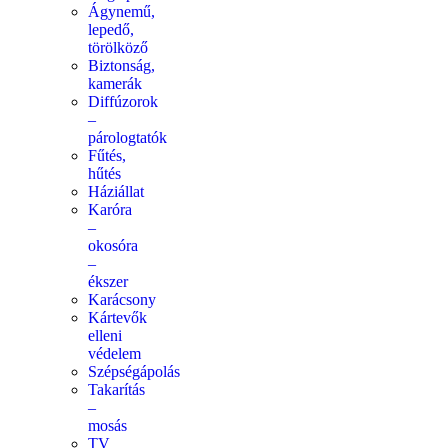
Ágynemű,
lepedő,
törölköző
Biztonság,
kamerák
Diffúzorok
–
párologtatók
Fűtés,
hűtés
Háziállat
Karóra
–
okosóra
–
ékszer
Karácsony
Kártevők
elleni
védelem
Szépségápolás
Takarítás
–
mosás
TV