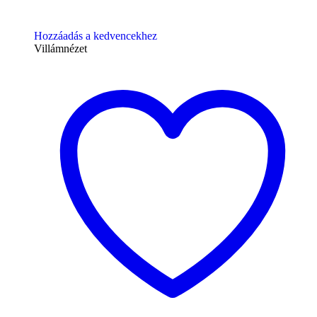
Hozzáadás a kedvencekhez
Villámnézet