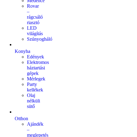
Medence
Rovar
–
rágcsáló
riasztó
LED
világítás
Szúnyogháló
Konyha
Edények
Elektromos
háztartási
gépek
Mérlegek
Party
kellékek
Olaj
nélküli
sütő
Otthon
Ajándék
–
meglepetés