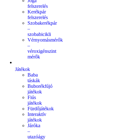
Jóga
felszerelés
Kerékpár
felszerelés
Szobakerékpár
–
szobabicikli
Vérnyomásmérők
–
véroxigénszint
mérők
Játékok
Baba
táskák
Buborékfújó
játékok
Fiús
játékok
Fürdőjátékok
Interaktív
játékok
Járóka
–
utazóágy