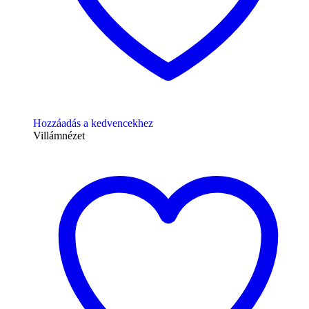
Hozzáadás a kedvencekhez
Villámnézet