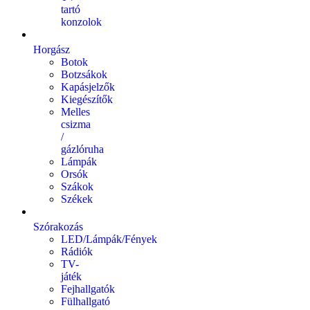
tartó
konzolok
Horgász
Botok
Botzsákok
Kapásjelzők
Kiegészítők
Melles
csizma
/
gázlóruha
Lámpák
Orsók
Szákok
Székek
Szórakozás
LED/Lámpák/Fények
Rádiók
TV-
játék
Fejhallgatók
Fülhallgató