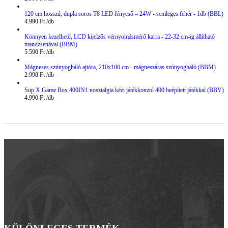
120 cm hosszú, dupla soros T8 LED fénycső – 24W - semleges fehér - 1db (BBL)
4.990
Ft
Könnyen kezelhető, LCD kijelzős vérnyomásmérő karra - 22-32 cm-ig állítható
mandzsettával (BBM)
5.590
Ft
Mágneses szúnyogháló ajtóra, 210x100 cm - mágneszáras szúnyogháló (BBM)
2.990
Ft
Sup X Game Box 400IN1 nosztalgia kézi játékkonzol 400 beépített játékkal (BBV)
4.990
Ft