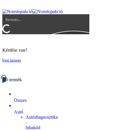
UGYFELSZOLGALAT@BIGBUY.HU
RÓLUNK
ÁSZF
Keresés
Kérdése van?
Írjon üzenetet
0
0 termék
Összes
Autó
Autódiagnosztika
–
hibakód