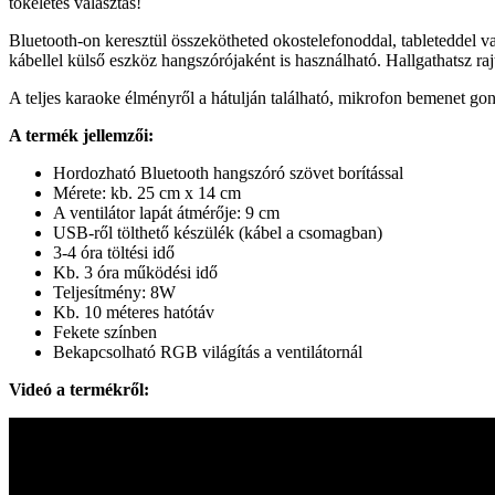
tökéletes választás!
Bluetooth-on keresztül összekötheted okostelefonoddal, tableteddel v
kábellel külső eszköz hangszórójaként is használható. Hallgathatsz rajt
A teljes karaoke élményről a hátulján található, mikrofon bemenet gond
A termék jellemzői:
Hordozható Bluetooth hangszóró szövet borítással
Mérete: kb. 25 cm x 14 cm
A ventilátor lapát átmérője: 9 cm
USB-ről tölthető készülék (kábel a csomagban)
3-4 óra töltési idő
Kb. 3 óra működési idő
Teljesítmény: 8W
Kb. 10 méteres hatótáv
Fekete színben
Bekapcsolható RGB világítás a ventilátornál
Videó a termékről: