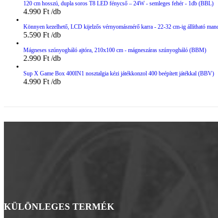
120 cm hosszú, dupla soros T8 LED fénycső – 24W - semleges fehér - 1db (BBL)
4.990
Ft
Könnyen kezelhető, LCD kijelzős vérnyomásmérő karra - 22-32 cm-ig állítható man
5.590
Ft
Mágneses szúnyogháló ajtóra, 210x100 cm - mágneszáras szúnyogháló (BBM)
2.990
Ft
Sup X Game Box 400IN1 nosztalgia kézi játékkonzol 400 beépített játékkal (BBV)
4.990
Ft
KÜLÖNLEGES TERMÉK