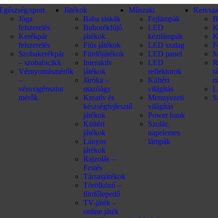
Egészség/sport
Játékok
Műszaki
Kert/sz
Jóga
Baba táskák
Fejlámpák
B
felszerelés
Buborékfújó
LED
K
Kerékpár
játékok
kézilámpák
K
felszerelés
Fiús játékok
LED szalag
F
Szobakerékpár
Fürdőjátékok
LED panel
M
– szobabicikli
Interaktív
LED
R
Vérnyomásmérők
játékok
reflektorok
r
–
Járóka –
Kültéri
r
véroxigénszint
utazóágy
világítás
L
mérők
Kreatív és
Mennyezeti
S
készségfejlesztő
világítás
játékok
Power bank
Kültéri
Szolár,
játékok
napelemes
Lányos
lámpák
játékok
Rajzolás –
Festés
Társasjátékok
Törölköző –
fürdőlepedő
TV-játék –
online játék