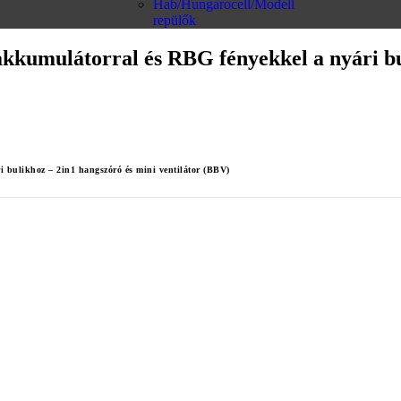
Hab/Hungarocell/Modell
repülők
umulátorral és RBG fényekkel a nyári buli
bulikhoz – 2in1 hangszóró és mini ventilátor (BBV)