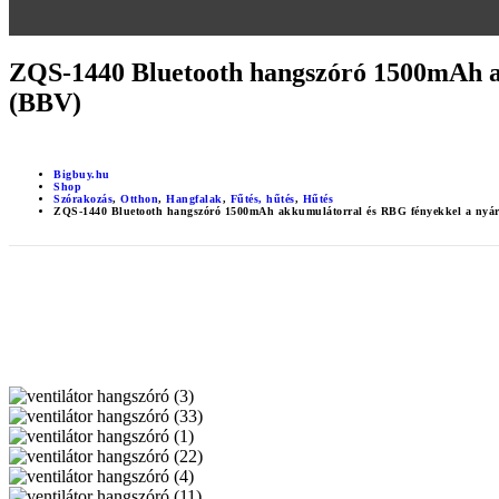
ZQS-1440 Bluetooth hangszóró 1500mAh akk
(BBV)
Bigbuy.hu
Shop
Szórakozás
,
Otthon
,
Hangfalak
,
Fűtés, hűtés
,
Hűtés
ZQS-1440 Bluetooth hangszóró 1500mAh akkumulátorral és RBG fényekkel a nyári 