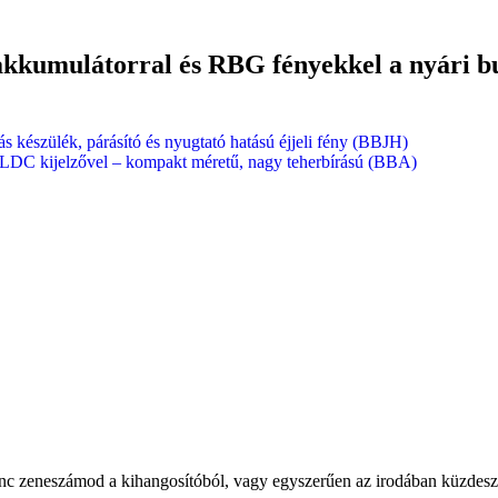
umulátorral és RBG fényekkel a nyári buli
s készülék, párásító és nyugtató hatású éjjeli fény (BBJH)
rő LDC kijelzővel – kompakt méretű, nagy teherbírású (BBA)
nc zeneszámod a kihangosítóból, vagy egyszerűen az irodában küzdesz a 