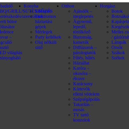
abadidő
Konyha
Otthon
Horgász
BQ/GRILL/SÜTÉS/FŐZÉS
Edények
Ajándék –
Botok
ertészkedés/szerszámok
Elektromos
meglepetés
Botzsáko
erti bútor
háztartási
Ágynemű,
Kapásjel
óliasátor
gépek
lepedő,
Kiegészí
edence
Mérlegek
törölköző
Melles c
ovar –
Party kellékek
Biztonság,
/ gázlóru
ágcsáló
Olaj nélküli
kamerák
Lámpák
iasztó
sütő
Diffúzorok –
Orsók
ED világítás
párologtatók
Szákok
zúnyogháló
Fűtés, hűtés
Székek
Háziállat
Karóra –
okosóra –
ékszer
Karácsony
Kártevők
elleni védelem
Szépségápolás
Takarítás –
mosás
TV tartó
konzolok