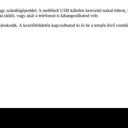
agy számítógépeddel. A mellékelt USB kábelen keresztül tudod tölteni,
a rádiót, vagy akár a telefonod is kihangosíthatod vele.
oskodik. A kezelőfelületén kapcsolhatod ki és be a tetején lévő ventilá