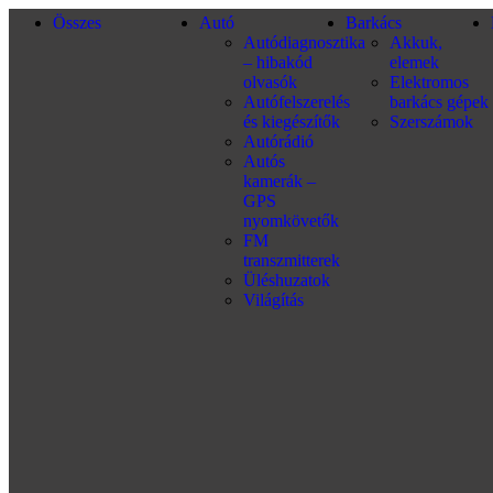
Összes
Autó
Barkács
Autódiagnosztika
Akkuk,
– hibakód
elemek
olvasók
Elektromos
Autófelszerelés
barkács gépek
és kiegészítők
Szerszámok
Autórádió
Autós
kamerák –
GPS
nyomkövetők
FM
transzmitterek
Üléshuzatok
Világítás