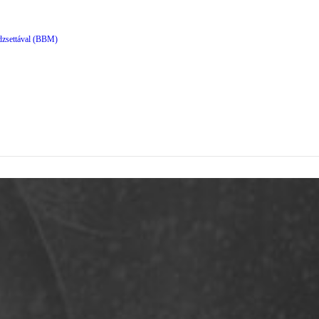
dzsettával (BBM)