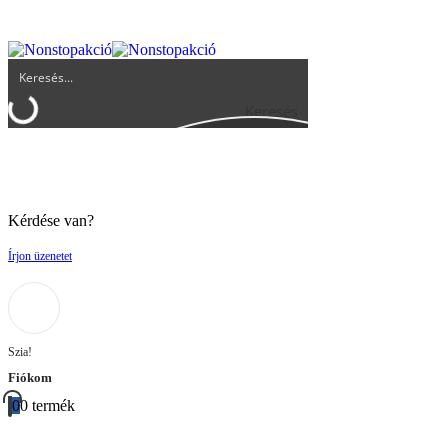
UGYFELSZOLGALAT@BIGBUY.HU
RÓLUNK
ÁSZF
Keresés
Kérdése van?
Írjon üzenetet
Szia!
Fiókom
0
0 termék