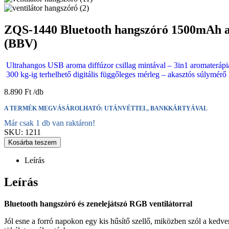
ZQS-1440 Bluetooth hangszóró 1500mAh akk
(BBV)
Ultrahangos USB aroma diffúzor csillag mintával – 3in1 aromaterápiá
300 kg-ig terhelhető digitális függőleges mérleg – akasztós súlymé
8.890
Ft
A TERMÉK MEGVÁSÁROLHATÓ: UTÁNVÉTTEL, BANKKÁRTYÁVAL
Már csak 1 db van raktáron!
SKU:
1211
Kosárba teszem
Leírás
Leírás
Bluetooth hangszóró és zenelejátszó RGB ventilátorral
Jól esne a forró napokon egy kis hűsítő szellő, miközben szól a kedve