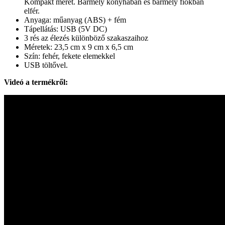
Kompakt méret. Bármely konyhában és bármely fiókban
elfér.
Anyaga: műanyag (ABS) + fém
Tápellátás: USB (5V DC)
3 rés az élezés különböző szakaszaihoz
Méretek: 23,5 cm x 9 cm x 6,5 cm
Szín: fehér, fekete elemekkel
USB töltővel.
Videó a termékről: