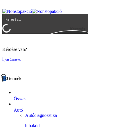
UGYFELSZOLGALAT@BIGBUY.HU
RÓLUNK
ÁSZF
Keresés
Kérdése van?
Írjon üzenetet
0
0 termék
Összes
Autó
Autódiagnosztika
–
hibakód