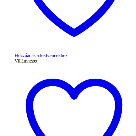
Hozzáadás a kedvencekhez
Villámnézet