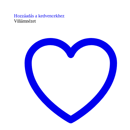
Hozzáadás a kedvencekhez
Villámnézet