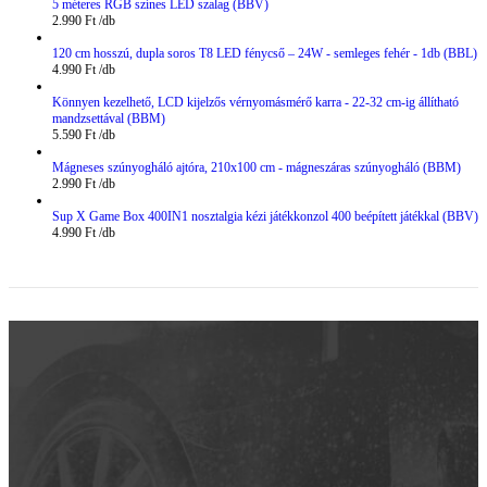
5 méteres RGB színes LED szalag (BBV)
2.990
Ft
120 cm hosszú, dupla soros T8 LED fénycső – 24W - semleges fehér - 1db (BBL)
4.990
Ft
Könnyen kezelhető, LCD kijelzős vérnyomásmérő karra - 22-32 cm-ig állítható
mandzsettával (BBM)
5.590
Ft
Mágneses szúnyogháló ajtóra, 210x100 cm - mágneszáras szúnyogháló (BBM)
2.990
Ft
Sup X Game Box 400IN1 nosztalgia kézi játékkonzol 400 beépített játékkal (BBV)
4.990
Ft