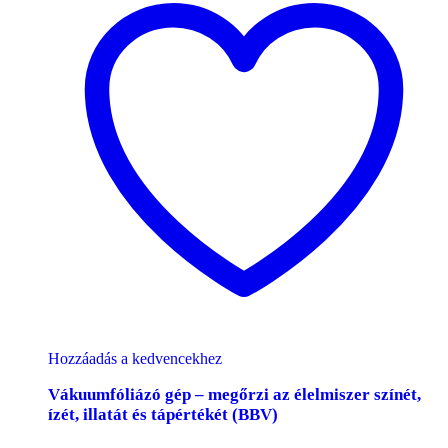
Hozzáadás a kedvencekhez
Vákuumfóliázó gép – megőrzi az élelmiszer színét,
ízét, illatát és tápértékét (BBV)