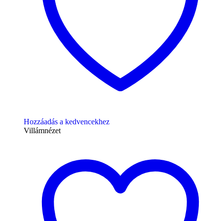
Hozzáadás a kedvencekhez
Villámnézet