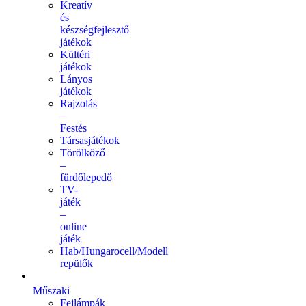
Kreatív
és
készségfejlesztő
játékok
Kültéri
játékok
Lányos
játékok
Rajzolás
–
Festés
Társasjátékok
Törölköző
–
fürdőlepedő
TV-
játék
–
online
játék
Hab/Hungarocell/Modell
repülők
Műszaki
Fejlámpák