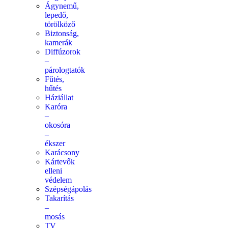
Ágynemű,
lepedő,
törölköző
Biztonság,
kamerák
Diffúzorok
–
párologtatók
Fűtés,
hűtés
Háziállat
Karóra
–
okosóra
–
ékszer
Karácsony
Kártevők
elleni
védelem
Szépségápolás
Takarítás
–
mosás
TV