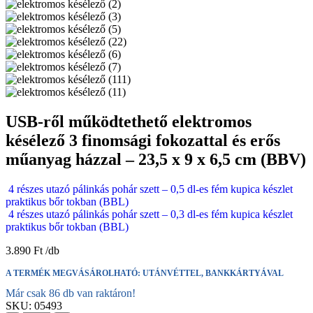
USB-ről működtethető elektromos
késélező 3 finomsági fokozattal és erős
műanyag házzal – 23,5 x 9 x 6,5 cm (BBV)
4 részes utazó pálinkás pohár szett – 0,5 dl-es fém kupica készlet
praktikus bőr tokban (BBL)
4 részes utazó pálinkás pohár szett – 0,3 dl-es fém kupica készlet
praktikus bőr tokban (BBL)
3.890
Ft
A TERMÉK MEGVÁSÁROLHATÓ: UTÁNVÉTTEL, BANKKÁRTYÁVAL
Már csak 86 db van raktáron!
SKU:
05493