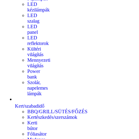
LED
kézilámpák
LED
szalag
LED
panel
LED
reflektorok
Kültéri
világítás
Mennyezeti
világítás
Power
bank
Szolár,
napelemes
lámpák
Kert/szabadidő
BBQ/GRILL/SÜTÉS/FŐZÉS
Kertészkedés/szerszámok
Kerti
bútor
Fóliasátor