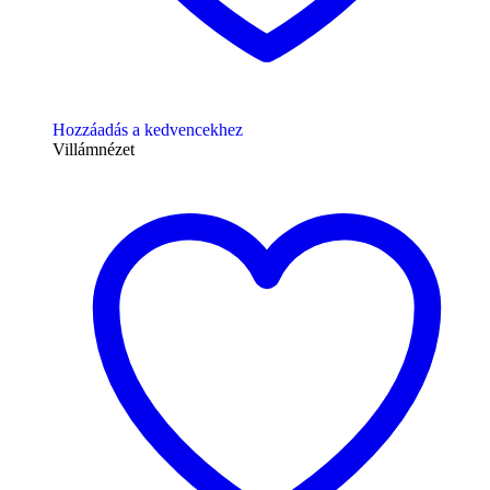
Hozzáadás a kedvencekhez
Villámnézet