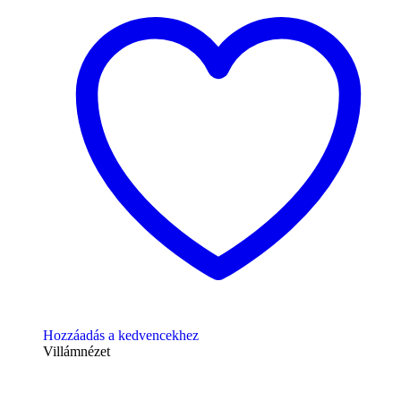
Hozzáadás a kedvencekhez
Villámnézet