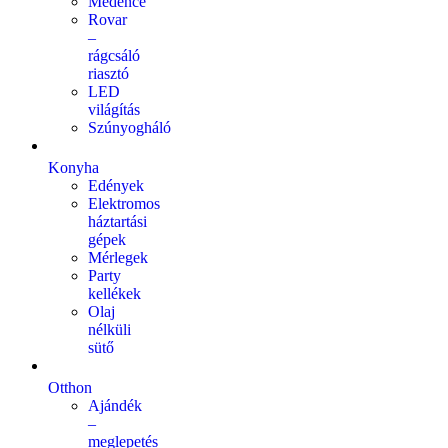
Medence
Rovar
–
rágcsáló
riasztó
LED
világítás
Szúnyogháló
Konyha
Edények
Elektromos
háztartási
gépek
Mérlegek
Party
kellékek
Olaj
nélküli
sütő
Otthon
Ajándék
–
meglepetés