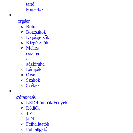
tartó
konzolok
Horgász
Botok
Botzsákok
Kapásjelzők
Kiegészítők
Melles
csizma
/
gázlóruha
Lámpák
Orsók
Szákok
Székek
Szórakozás
LED/Lámpák/Fények
Rádiók
TV-
játék
Fejhallgatók
Fülhallgató