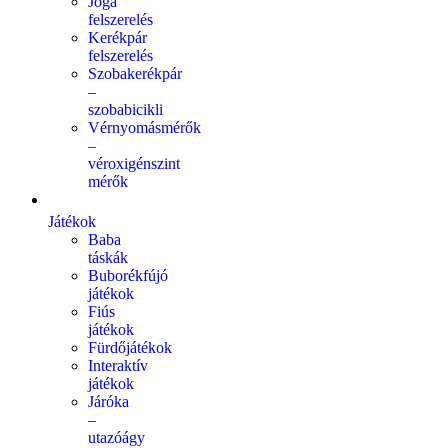
Jóga
felszerelés
Kerékpár
felszerelés
Szobakerékpár
–
szobabicikli
Vérnyomásmérők
–
véroxigénszint
mérők
Játékok
Baba
táskák
Buborékfújó
játékok
Fiús
játékok
Fürdőjátékok
Interaktív
játékok
Járóka
–
utazóágy