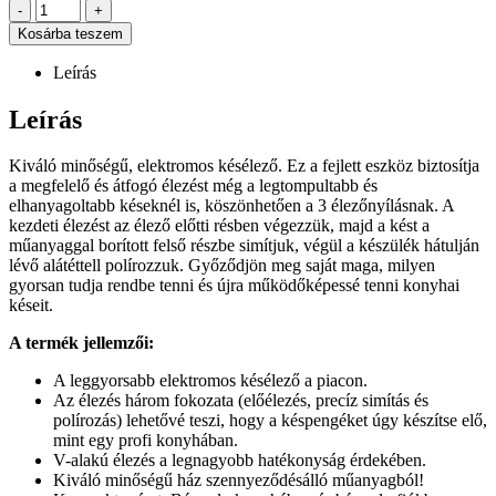
-
+
Kosárba teszem
Leírás
Leírás
Kiváló minőségű, elektromos késélező. Ez a fejlett eszköz biztosítja
a megfelelő és átfogó élezést még a legtompultabb és
elhanyagoltabb késeknél is, köszönhetően a 3 élezőnyílásnak. A
kezdeti élezést az élező előtti résben végezzük, majd a kést a
műanyaggal borított felső részbe simítjuk, végül a készülék hátulján
lévő alátéttell polírozzuk. Győződjön meg saját maga, milyen
gyorsan tudja rendbe tenni és újra működőképessé tenni konyhai
késeit.
A termék jellemzői:
A leggyorsabb elektromos késélező a piacon.
Az élezés három fokozata (előélezés, precíz simítás és
polírozás) lehetővé teszi, hogy a késpengéket úgy készítse elő,
mint egy profi konyhában.
V-alakú élezés a legnagyobb hatékonyság érdekében.
Kiváló minőségű ház szennyeződésálló műanyagból!