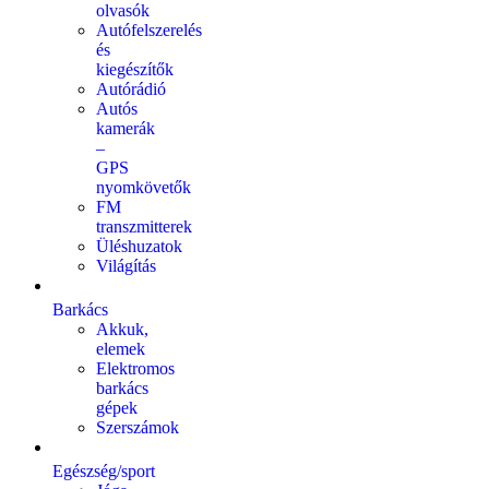
olvasók
Autófelszerelés
és
kiegészítők
Autórádió
Autós
kamerák
–
GPS
nyomkövetők
FM
transzmitterek
Üléshuzatok
Világítás
Barkács
Akkuk,
elemek
Elektromos
barkács
gépek
Szerszámok
Egészség/sport