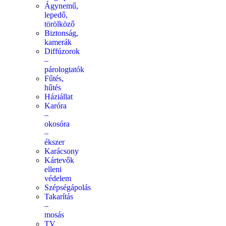
Ágynemű,
lepedő,
törölköző
Biztonság,
kamerák
Diffúzorok
–
párologtatók
Fűtés,
hűtés
Háziállat
Karóra
–
okosóra
–
ékszer
Karácsony
Kártevők
elleni
védelem
Szépségápolás
Takarítás
–
mosás
TV