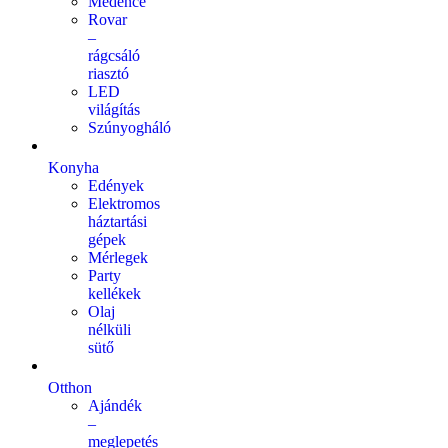
Medence
Rovar
–
rágcsáló
riasztó
LED
világítás
Szúnyogháló
Konyha
Edények
Elektromos
háztartási
gépek
Mérlegek
Party
kellékek
Olaj
nélküli
sütő
Otthon
Ajándék
–
meglepetés