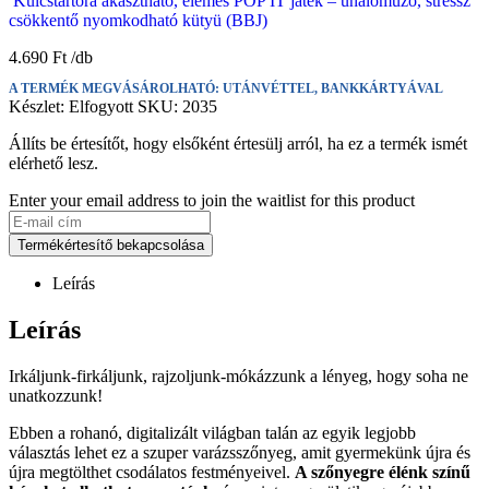
Kulcstartóra akasztható, elemes POP IT játék – unaloműző, stressz
csökkentő nyomkodható kütyü (BBJ)
4.690
Ft
A TERMÉK MEGVÁSÁROLHATÓ: UTÁNVÉTTEL, BANKKÁRTYÁVAL
Készlet:
Elfogyott
SKU:
2035
Állíts be értesítőt, hogy elsőként értesülj arról, ha ez a termék ismét
elérhető lesz.
Enter your email address to join the waitlist for this product
Termékértesítő bekapcsolása
Leírás
Leírás
Irkáljunk-firkáljunk, rajzoljunk-mókázzunk a lényeg, hogy soha ne
unatkozzunk!
Ebben a rohanó, digitalizált világban talán az egyik legjobb
választás lehet ez a szuper varázsszőnyeg, amit gyermekünk újra és
újra megtölthet csodálatos festményeivel.
A szőnyegre élénk színű