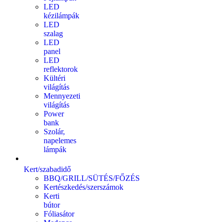
LED
kézilámpák
LED
szalag
LED
panel
LED
reflektorok
Kültéri
világítás
Mennyezeti
világítás
Power
bank
Szolár,
napelemes
lámpák
Kert/szabadidő
BBQ/GRILL/SÜTÉS/FŐZÉS
Kertészkedés/szerszámok
Kerti
bútor
Fóliasátor