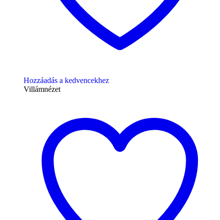
Hozzáadás a kedvencekhez
Villámnézet