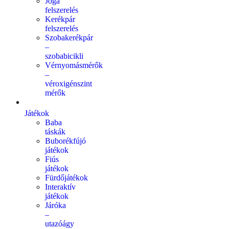
Jóga
felszerelés
Kerékpár
felszerelés
Szobakerékpár
–
szobabicikli
Vérnyomásmérők
–
véroxigénszint
mérők
Játékok
Baba
táskák
Buborékfújó
játékok
Fiús
játékok
Fürdőjátékok
Interaktív
játékok
Járóka
–
utazóágy