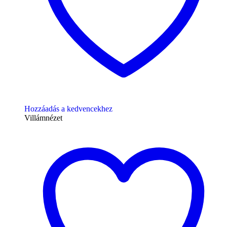
Hozzáadás a kedvencekhez
Villámnézet