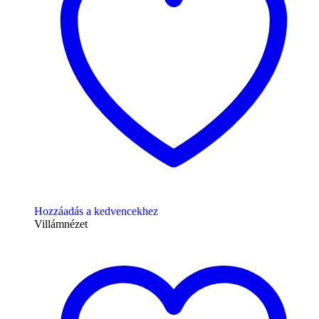
Hozzáadás a kedvencekhez
Villámnézet