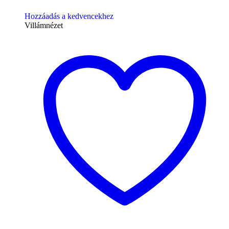
Hozzáadás a kedvencekhez
Villámnézet