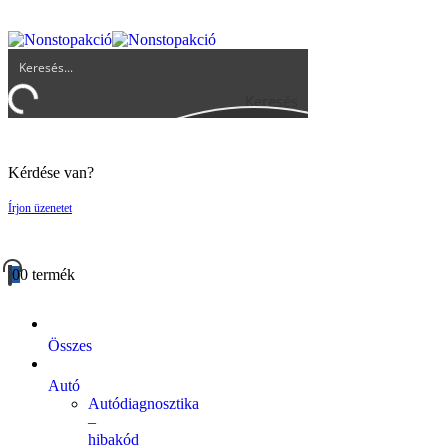
UGYFELSZOLGALAT@BIGBUY.HU
RÓLUNK
ÁSZF
Keresés
Kérdése van?
Írjon üzenetet
0
0 termék
Összes
Autó
Autódiagnosztika
–
hibakód