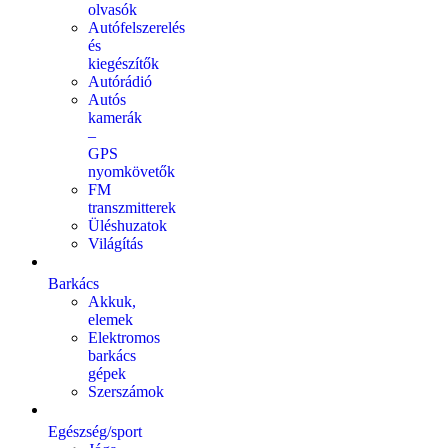
olvasók
Autófelszerelés
és
kiegészítők
Autórádió
Autós
kamerák
–
GPS
nyomkövetők
FM
transzmitterek
Üléshuzatok
Világítás
Barkács
Akkuk,
elemek
Elektromos
barkács
gépek
Szerszámok
Egészség/sport