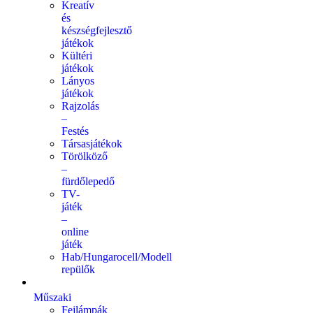
Kreatív
és
készségfejlesztő
játékok
Kültéri
játékok
Lányos
játékok
Rajzolás
–
Festés
Társasjátékok
Törölköző
–
fürdőlepedő
TV-
játék
–
online
játék
Hab/Hungarocell/Modell
repülők
Műszaki
Fejlámpák