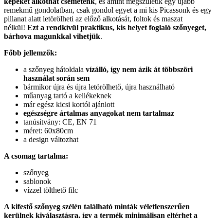
képeket alkothat csemeténk
, és amint megszületik egy újabb
remekmű gondolatban, csak gondol egyet a mi kis Picassonk és egy
pillanat alatt letörölheti az előző alkotását, foltok és maszat
nélkül!
Ezt a rendkívül praktikus, kis helyet foglaló szőnyeget,
bárhova magunkkal vihetjük
.
Főbb jellemzők:
a szőnyeg hátoldala
vízálló, így nem ázik át többszöri
használat során sem
bármikor újra és újra letörölhető, újra használható
műanyag tartó a kellékeknek
már egész kicsi kortól ajánlott
egészségre ártalmas anyagokat nem tartalmaz
tanúsítvány: CE, EN 71
méret: 60x80cm
a design változhat
A csomag tartalma:
szőnyeg
sablonok
vízzel tölthető filc
A kifestő szőnyeg szélén található minták véletlenszerűen
kerülnek kiválasztásra, így a termék minimálisan eltérhet a