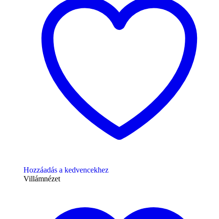
Hozzáadás a kedvencekhez
Villámnézet