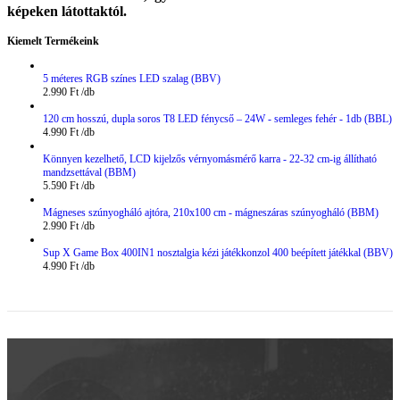
képeken látottaktól.
Kiemelt Termékeink
5 méteres RGB színes LED szalag (BBV)
2.990
Ft
120 cm hosszú, dupla soros T8 LED fénycső – 24W - semleges fehér - 1db (BBL)
4.990
Ft
Könnyen kezelhető, LCD kijelzős vérnyomásmérő karra - 22-32 cm-ig állítható
mandzsettával (BBM)
5.590
Ft
Mágneses szúnyogháló ajtóra, 210x100 cm - mágneszáras szúnyogháló (BBM)
2.990
Ft
Sup X Game Box 400IN1 nosztalgia kézi játékkonzol 400 beépített játékkal (BBV)
4.990
Ft