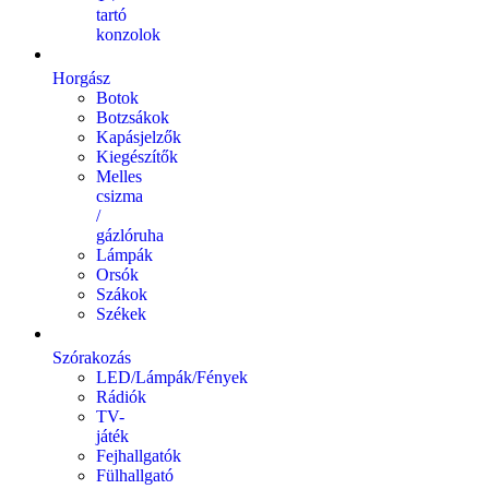
tartó
konzolok
Horgász
Botok
Botzsákok
Kapásjelzők
Kiegészítők
Melles
csizma
/
gázlóruha
Lámpák
Orsók
Szákok
Székek
Szórakozás
LED/Lámpák/Fények
Rádiók
TV-
játék
Fejhallgatók
Fülhallgató