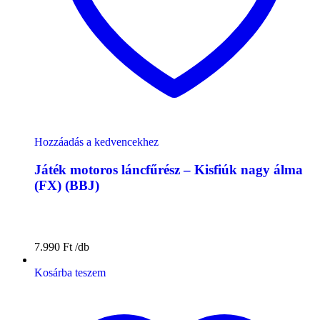
Hozzáadás a kedvencekhez
Játék motoros láncfűrész – Kisfiúk nagy álma
(FX) (BBJ)
7.990
Ft
Kosárba teszem