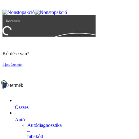
UGYFELSZOLGALAT@BIGBUY.HU
RÓLUNK
ÁSZF
Keresés
Kérdése van?
Írjon üzenetet
0
0 termék
Összes
Autó
Autódiagnosztika
–
hibakód