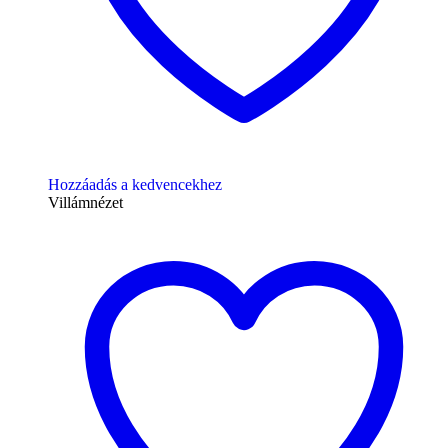
Hozzáadás a kedvencekhez
Villámnézet