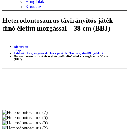
Hangfalak
Karaoke
Heterodontosaurus távirányítós játék
dínó élethú mozgással – 38 cm (BBJ)
Bigbuy.hu
Shop
Játékok
,
Lányos játékok
,
Fiús játékok
,
Távirányítós/RC játékok
Heterodontosaurus távirányítós játék dínó élethú mozgással – 38 cm
(BBJ)