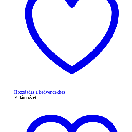
Hozzáadás a kedvencekhez
Villámnézet