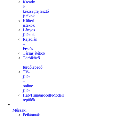
Kreatív
és
készségfejlesztő
játékok
Kültéri
játékok
Lányos
játékok
Rajzolás
–
Festés
Társasjátékok
Törölköző
–
fürdőlepedő
TV-
játék
–
online
játék
Hab/Hungarocell/Modell
repülők
Műszaki
Fejlámpák