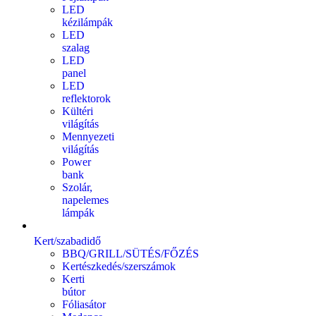
LED
kézilámpák
LED
szalag
LED
panel
LED
reflektorok
Kültéri
világítás
Mennyezeti
világítás
Power
bank
Szolár,
napelemes
lámpák
Kert/szabadidő
BBQ/GRILL/SÜTÉS/FŐZÉS
Kertészkedés/szerszámok
Kerti
bútor
Fóliasátor