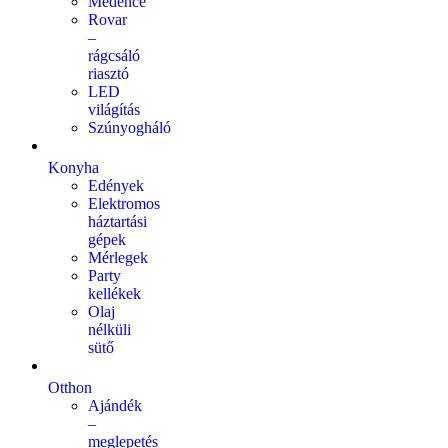
Medence
Rovar
–
rágcsáló
riasztó
LED
világítás
Szúnyogháló
Konyha
Edények
Elektromos
háztartási
gépek
Mérlegek
Party
kellékek
Olaj
nélküli
sütő
Otthon
Ajándék
–
meglepetés