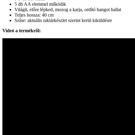
5 db AA elemmel működik
Világít, előre lépked, mozog a karja, ordító hangot hallat
Teljes hossza: 40 cm
Színe: aktuális raktárkészlet szerint kerül kiküldésre
Videó a termékről: