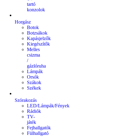
tartó
konzolok
Horgász
Botok
Botzsákok
Kapásjelzők
Kiegészítők
Melles
csizma
/
gázlóruha
Lámpák
Orsók
Szákok
Székek
Szórakozás
LED/Lámpák/Fények
Rádiók
TV-
játék
Fejhallgatók
Fülhallgató