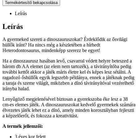
Termékértesítő bekapcsolása
Leírás
Leírás
A gyermeked szereti a dinoszauruszokat? Érdeklődik az ősvilági
hüllők iránt? Ha nincs még a készletében a hírhedt
Heterodontosaurus, mindenképp szerezz be egyet!
Ha a dinoszaurusz hasában levő, csavarral védett helyre beteszed a
három db AA elemet (az elem nem tartozék), a távirányítóba pedig
további kettőt akkor a játék máris életre kel és képes lesz sétálni. A
ragadozó őshüllők egyik legszebb példánya, ennek a játéknak pedig
a taraja és szeme világít, miközben a dínó távirányítóval vezérelhető
irányba halad.
Lenyűgöző megjelenésével biztosan a gyerekszoba éke lesz a 38
cm-es elemes játék. A dinoszauruszokat kedvelő gyermekek számára
élvezetes játék lehet ez a dínó, amely minden korosztályban fejleszti
a képzelőerőt, és fokozza a kreativitást.
A termék jellemzői:
3 éves kor felett