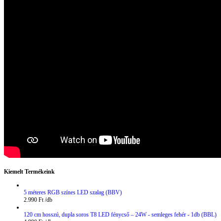
Kiemelt Termékeink
5 méteres RGB színes LED szalag (BBV)
2.990
Ft
120 cm hosszú, dupla soros T8 LED fénycső – 24W - semleges fehér - 1db (BBL)