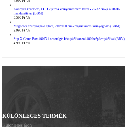
4.990
Ft
Könnyen kezelhető, LCD kijelzős vérnyomásmérő karra - 22-32 cm-ig állítható
mandzsettával (BBM)
5.590
Ft
Mágneses szúnyogháló ajtóra, 210x100 cm - mágneszáras szúnyogháló (BBM)
2.990
Ft
Sup X Game Box 400IN1 nosztalgia kézi játékkonzol 400 beépített játékkal (BBV)
4.990
Ft
KÜLÖNLEGES TERMÉK
Különleges áron