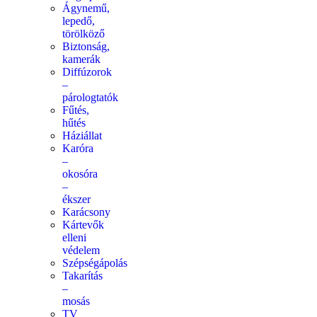
Ágynemű,
lepedő,
törölköző
Biztonság,
kamerák
Diffúzorok
–
párologtatók
Fűtés,
hűtés
Háziállat
Karóra
–
okosóra
–
ékszer
Karácsony
Kártevők
elleni
védelem
Szépségápolás
Takarítás
–
mosás
TV