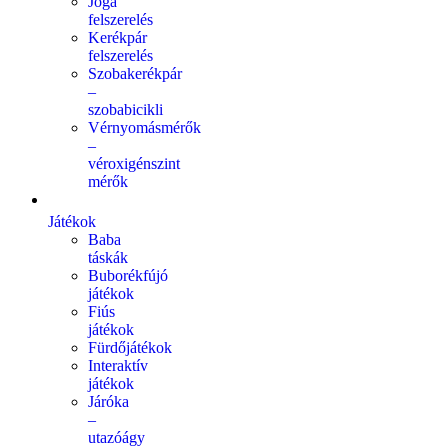
Jóga
felszerelés
Kerékpár
felszerelés
Szobakerékpár
–
szobabicikli
Vérnyomásmérők
–
véroxigénszint
mérők
Játékok
Baba
táskák
Buborékfújó
játékok
Fiús
játékok
Fürdőjátékok
Interaktív
játékok
Járóka
–
utazóágy