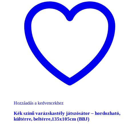
Hozzáadás a kedvencekhez
Kék színű varázskastély játszósátor – hordozható,
kültérre, beltérre,135x105cm (BBJ)