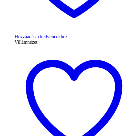
Hozzáadás a kedvencekhez
Villámnézet