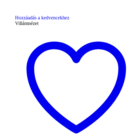
Hozzáadás a kedvencekhez
Villámnézet