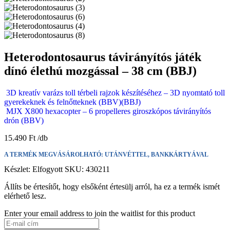
Heterodontosaurus távirányítós játék
dínó élethú mozgással – 38 cm (BBJ)
3D kreatív varázs toll térbeli rajzok készítéséhez – 3D nyomtató toll
gyerekeknek és felnőtteknek (BBV)(BBJ)
MJX X800 hexacopter – 6 propelleres giroszkópos távirányítós
drón (BBV)
15.490
Ft
A TERMÉK MEGVÁSÁROLHATÓ: UTÁNVÉTTEL, BANKKÁRTYÁVAL
Készlet:
Elfogyott
SKU:
430211
Állíts be értesítőt, hogy elsőként értesülj arról, ha ez a termék ismét
elérhető lesz.
Enter your email address to join the waitlist for this product