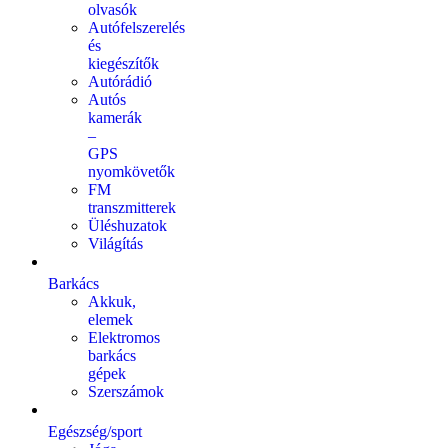
olvasók
Autófelszerelés
és
kiegészítők
Autórádió
Autós
kamerák
–
GPS
nyomkövetők
FM
transzmitterek
Üléshuzatok
Világítás
Barkács
Akkuk,
elemek
Elektromos
barkács
gépek
Szerszámok
Egészség/sport